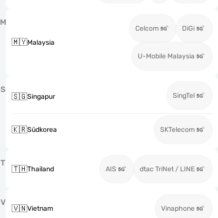
M
Celcom
DiGi
🇲🇾
Malaysia
U-Mobile Malaysia
S
SingTel
🇸🇬
Singapur
🇰🇷
Südkorea
SKTelecom
T
🇹🇭
Thailand
AIS
dtac TriNet / LINE
V
🇻🇳
Vietnam
Vinaphone