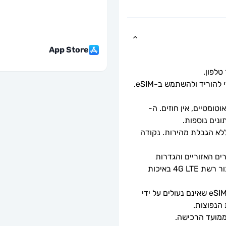
App Store
כל שעליך לעשות הוא לסרוק את קוד ה-QR כדי להוריד ולהשתמש ב-eSIM. 
ומטיים, אין חוזים. ה-
מהירויות נתונים מלאות - ללא מגבלות יומיות, ללא הגבלת מהירות. נקודה 
זמינות 5G תלויה בכיסוי הרשת, מפרטי המכשירים האזוריים והגדרות 
הטלפון. כאשר 5G אינו זמין, ה-eSIM יספק חיבור רשת 4G LTE באיכות 
ניתן לשימוש רק עם טלפונים וטאבלטים תואמי eSIM שאינם נעולים על ידי 
 הנפוצות.