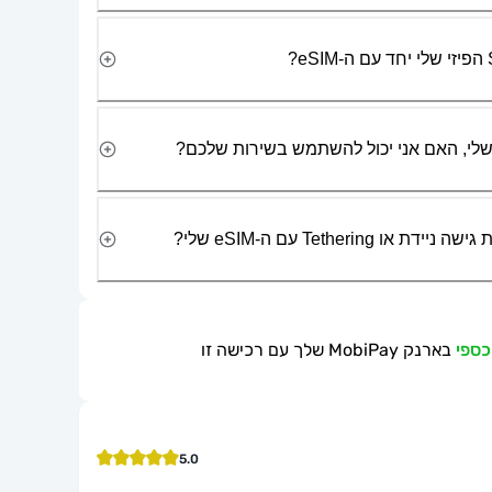
Tetherin עם ה-eSIM שלי?
בארנק MobiPay שלך עם רכישה זו
5.0