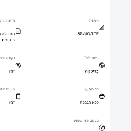
רשת
מדיניות הפ
5G/4G/LTE
החבילה מ
בנתונים.
ניתוב IP
נקודה חמה
בְּרִיטַנִיָה
זמין
מהירות
טעינה חוזר
ללא הגבלה
זמין
מעקב אחר שימוש