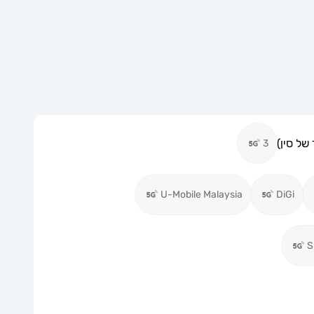
של סין)
3
U-Mobile Malaysia
DiGi
S