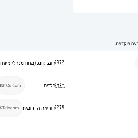
🇭🇰
הונג קונג (מחוז מנהלי מיוחד 
🇲🇾
מלזיה
Celcom
🇰🇷
קוריאה הדרומית
KTelecom