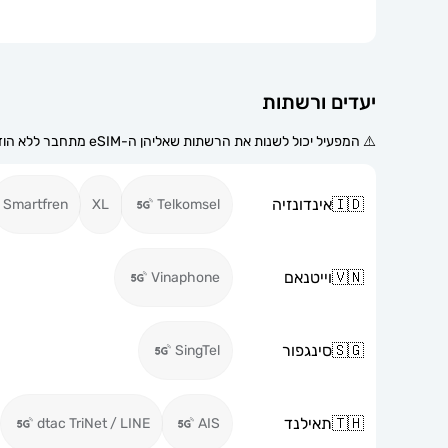
יעדים ורשתות
⚠️ המפעיל יכול לשנות את הרשתות שאליהן ה-eSIM מתחבר ללא הודעה מוקדמת.
🇮🇩
אינדונזיה
Smartfren
XL
Telkomsel
🇻🇳
וייטנאם
Vinaphone
🇸🇬
סינגפור
SingTel
🇹🇭
תאילנד
dtac TriNet / LINE
AIS