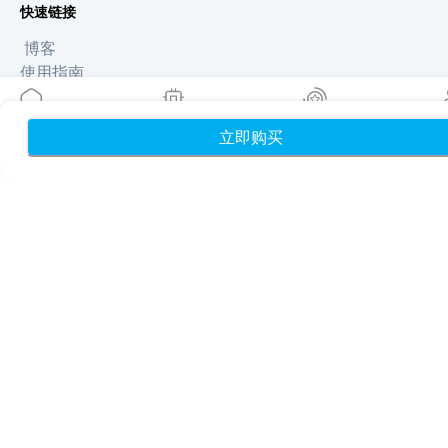
快速链接
博客
使用指南
关于我们
eSIM 支持
立即购买
首页
我的 eSIM
奖励
个
条款与条件
隐私政策
配送与退款政策
网站地图
联盟推广
目的地
成为合作伙伴
MobiMatter 分销商版
MobiMatter 企业版
MobiMatter 联盟推广版