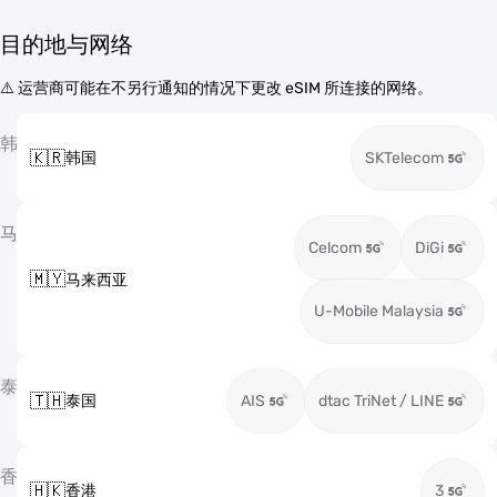
目的地与网络
⚠️ 运营商可能在不另行通知的情况下更改 eSIM 所连接的网络。
韩
🇰🇷
韩国
SKTelecom
马
Celcom
DiGi
🇲🇾
马来西亚
U-Mobile Malaysia
泰
🇹🇭
泰国
AIS
dtac TriNet / LINE
香
🇭🇰
香港
3