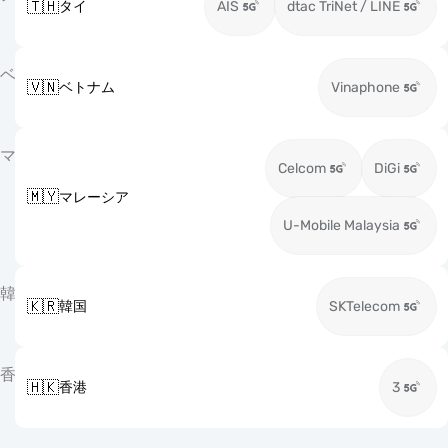
🇹🇭
タイ
AIS
dtac TriNet / LINE
ベ
🇻🇳
ベトナム
Vinaphone
マ
Celcom
DiGi
🇲🇾
マレーシア
U-Mobile Malaysia
韓
🇰🇷
韓国
SKTelecom
香
🇭🇰
香港
3