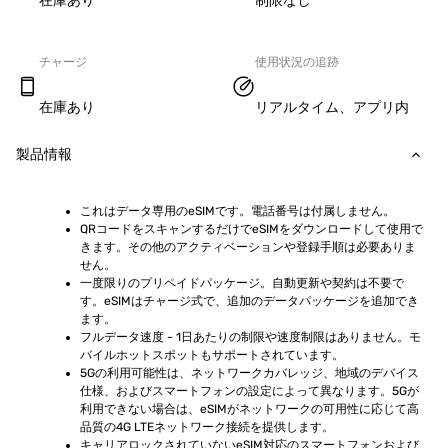
在庫あり
制限なし
チャージ
使用状況の追跡
在庫あり
リアルタイム、アプリ内
製品情報
これはデータ専用のeSIMです。電話番号は付属しません。
QRコードをスキャンするだけでeSIMをダウンロードして使用で
きます。その他のアクティベーションや登録手順は必要ありま
せん。
一度限りのプリペイドパッケージ。自動更新や契約は不要で
す。eSIMはチャージ式で、追加のデータパッケージを追加でき
ます。
フルデータ速度 - 1日あたりの制限や速度制限はありません。モ
バイルホットスポットもサポートされています。
5Gの利用可能性は、ネットワークカバレッジ、地域のデバイス
仕様、およびスマートフォンの設定によって異なります。5Gが
利用できない場合は、eSIMがネットワークの可用性に応じて高
品質の4G LTEネットワーク接続を提供します。
キャリアロックされていないeSIM対応のスマートフォンおよび