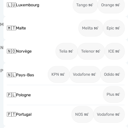
🇱🇺
Luxembourg
Tango
Orange
M
🇲🇹
Malte
Melita
Epic
N
🇳🇴
Norvège
Telia
Telenor
ICE
P
KPN
Vodafone
Odido
🇳🇱
Pays-Bas
Plus
🇵🇱
Pologne
🇵🇹
Portugal
NOS
Vodafone