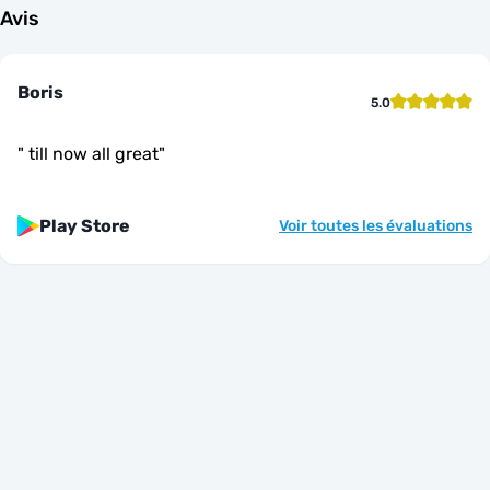
Avis
Boris
5.0
"
till now all great
"
Play Store
Voir toutes les évaluations