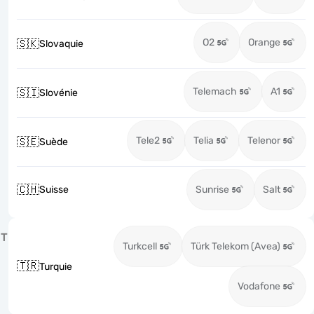
O2
Orange
🇸🇰
Slovaquie
Telemach
A1
🇸🇮
Slovénie
Tele2
Telia
Telenor
🇸🇪
Suède
🇨🇭
Suisse
Sunrise
Salt
T
Turkcell
Türk Telekom (Avea)
🇹🇷
Turquie
Vodafone