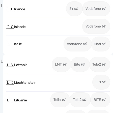
I
Eir
Vodafone
🇮🇪
Irlande
Vodafone
🇮🇸
Islande
🇮🇹
Italie
Vodafone
Iliad
L
LMT
Bite
Tele2
🇱🇻
Lettonie
FL1
🇱🇮
Liechtenstein
Telia
Tele2
BITĖ
🇱🇹
Lituanie