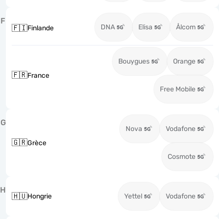
F
DNA
Elisa
Ålcom
🇫🇮
Finlande
Bouygues
Orange
🇫🇷
France
Free Mobile
G
Nova
Vodafone
🇬🇷
Grèce
Cosmote
H
🇭🇺
Hongrie
Yettel
Vodafone