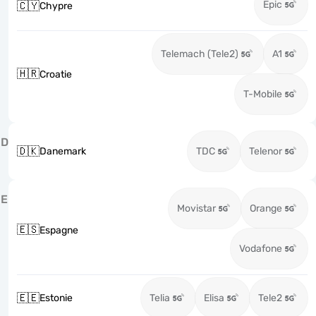
Epic
🇨🇾
Chypre
Telemach (Tele2)
A1
🇭🇷
Croatie
T-Mobile
D
🇩🇰
Danemark
TDC
Telenor
E
Movistar
Orange
🇪🇸
Espagne
Vodafone
🇪🇪
Estonie
Telia
Elisa
Tele2