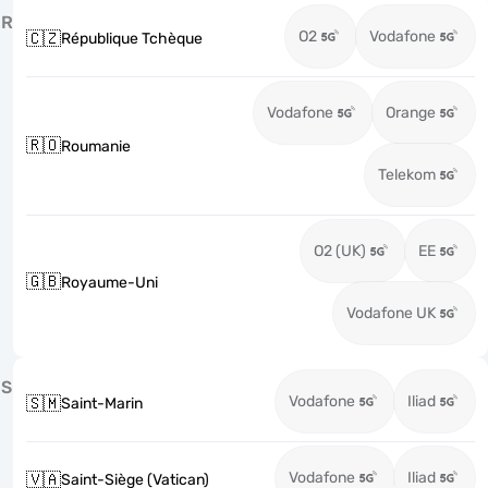
R
O2
Vodafone
🇨🇿
République Tchèque
Vodafone
Orange
🇷🇴
Roumanie
Telekom
O2 (UK)
EE
🇬🇧
Royaume-Uni
Vodafone UK
S
Vodafone
Iliad
🇸🇲
Saint-Marin
Vodafone
Iliad
🇻🇦
Saint-Siège (Vatican)