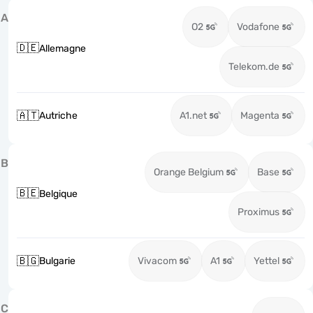
A
O2
Vodafone
🇩🇪
Allemagne
Telekom.de
🇦🇹
Autriche
A1.net
Magenta
B
Orange Belgium
Base
🇧🇪
Belgique
Proximus
🇧🇬
Bulgarie
Vivacom
A1
Yettel
C