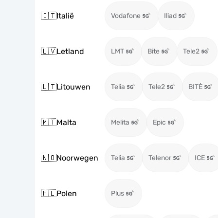
🇮🇹
Italië
Vodafone
Iliad
🇱🇻
Letland
LMT
Bite
Tele2
🇱🇹
Litouwen
Telia
Tele2
BITĖ
🇲🇹
Malta
Melita
Epic
🇳🇴
Noorwegen
Telia
Telenor
ICE
🇵🇱
Polen
Plus