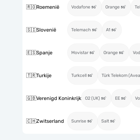
🇷🇴
Roemenië
Vodafone
Orange
Te
🇸🇮
Slovenië
Telemach
A1
🇪🇸
Spanje
Movistar
Orange
Vod
🇹🇷
Turkije
Turkcell
Türk Telekom (Avea
🇬🇧
Verenigd Koninkrijk
O2 (UK)
EE
Vo
🇨🇭
Zwitserland
Sunrise
Salt