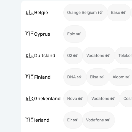
🇧🇪
België
Orange Belgium
Base
🇨🇾
Cyprus
Epic
🇩🇪
Duitsland
O2
Vodafone
Teleko
🇫🇮
Finland
DNA
Elisa
Ålcom
🇬🇷
Griekenland
Nova
Vodafone
Cos
🇮🇪
Ierland
Eir
Vodafone