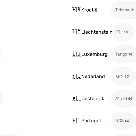
🇭🇷
Kroatië
Telemach 
🇱🇮
Liechtenstein
FL1
🇱🇺
Luxemburg
Tango
🇳🇱
Nederland
KPN
🇦🇹
Oostenrijk
A1.net
🇵🇹
Portugal
NOS