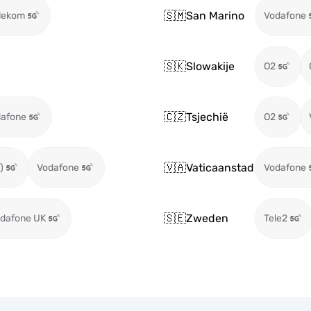
🇸🇲
San Marino
lekom
Vodafone
🇸🇰
Slowakije
O2
🇨🇿
Tsjechië
afone
O2
🇻🇦
Vaticaanstad
)
Vodafone
Vodafone
🇸🇪
Zweden
dafone UK
Tele2