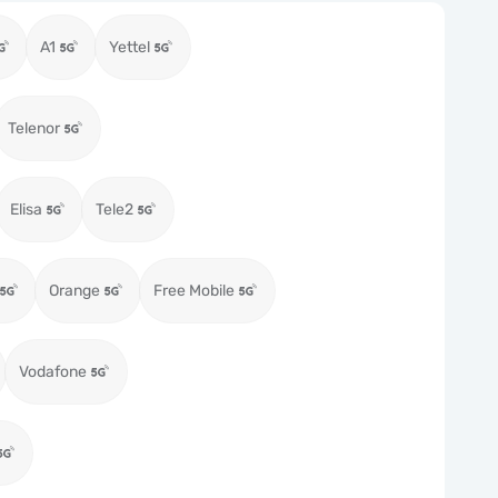
A1
Yettel
Telenor
Elisa
Tele2
Orange
Free Mobile
Vodafone