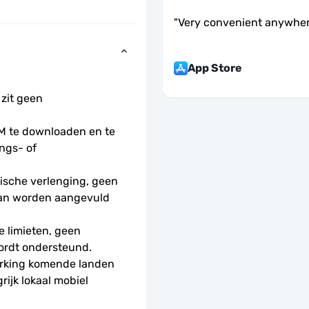
"
Very convenient anywher
App Store
 zit geen 
 te downloaden en te 
ngs- of 
sche verlenging, geen 
kan worden aangevuld 
 limieten, geen 
ordt ondersteund.
rking komende landen 
jk lokaal mobiel 