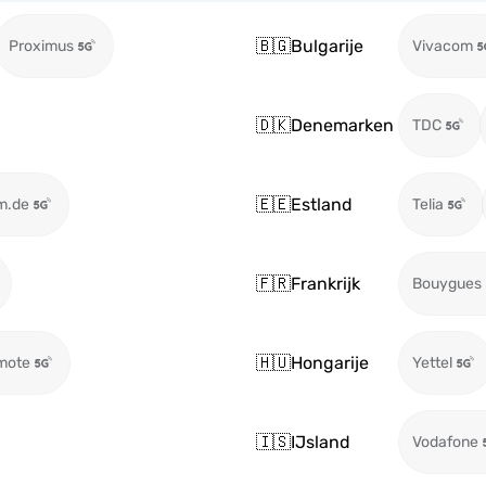
🇧🇬
Bulgarije
Proximus
Vivacom
🇩🇰
Denemarken
TDC
🇪🇪
Estland
m.de
Telia
🇫🇷
Frankrijk
Bouygues
🇭🇺
Hongarije
mote
Yettel
🇮🇸
IJsland
Vodafone