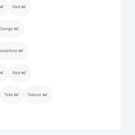
Iliad
Orange
Vodafone
Iliad
Telia
Telenor