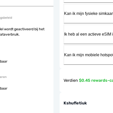
Kan ik mijn fysieke simkaa
ngsbeleid
el wordt geactiveerd bij het
Ik heb al een actieve eSIM i
dataverbruik.
Kan ik mijn mobiele hotspo
baar
eren
Verdien
$0.45 rewards-c
baar
Kshufletiuk