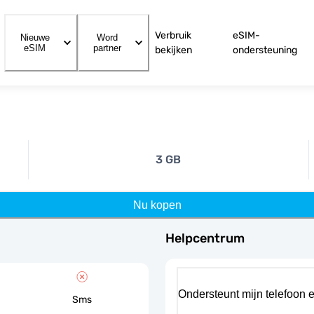
Verbruik
eSIM-
Nieuwe
Word
eSIM
partner
bekijken
ondersteuning
3 GB
Nu kopen
Helpcentrum
Ondersteunt mijn telefoon 
Sms