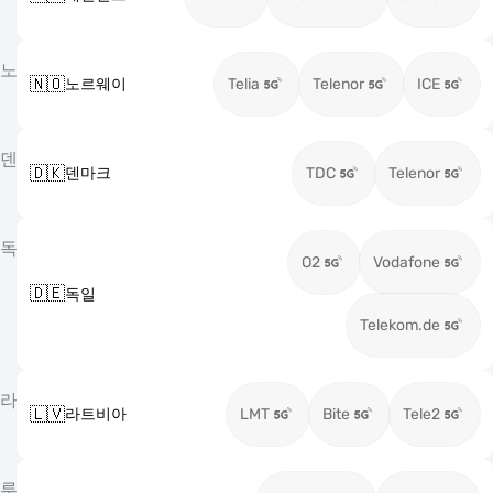
노
🇳🇴
노르웨이
Telia
Telenor
ICE
덴
🇩🇰
덴마크
TDC
Telenor
독
O2
Vodafone
🇩🇪
독일
Telekom.de
라
🇱🇻
라트비아
LMT
Bite
Tele2
루