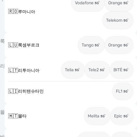
Vodafone
Orange
🇷🇴
루마니아
Telekom
룩
🇱🇺
룩셈부르크
Tango
Orange
리
Telia
Tele2
BITĖ
🇱🇹
리투아니아
🇱🇮
리히텐슈타인
FL1
몰
🇲🇹
몰타
Melita
Epic
바