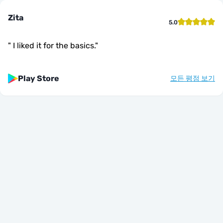
Zita
5.0
"
I liked it for the basics.
"
Play Store
모든 평점 보기