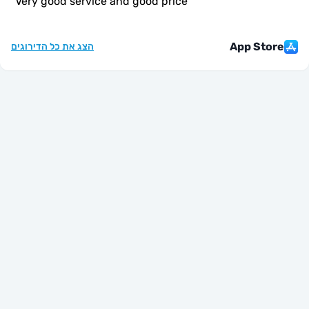
"
Very good service and good price
"
App St
הצג את כל הדירוגים