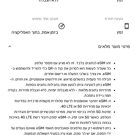
ללא הגבלה
ה חוזרת
מעקב אחר שימוש
בזמן אמת, בתוך האפליקציה
וצר מלאים
זהו eSIM לנתונים בלבד. זה לא מגיע עם מספר טלפון.
כל שעליך לעשות הוא לסרוק את קוד ה-QR כדי להוריד ולהשתמש ב-
eSIM. אין צורך בשלבי הפעלה או רישום אחרים.
חבילה חד פעמית בתשלום מראש. אין חידושים אוטומטיים, אין חוזים. ה-
eSIM ניתן לטעינה וניתן לטעון אותו בחבילות נתונים נוספות.
מהירויות נתונים מלאות - ללא מגבלות יומיות, ללא הגבלת מהירות. נקודה 
חמה ניידת נתמכת.
ה-eSIM יתחבר אוטומטית לרשת סלולרית מקומית מרכזית במדינות 
זכאיות עם מהירויות 5G או 4G LTE.
זמינות 5G תלויה בכיסוי הרשת, מפרטי המכשירים האזוריים והגדרות 
הטלפון. כאשר 5G אינו זמין, ה-eSIM יספק חיבור רשת 4G LTE באיכות 
גבוהה בכפוף לזמינות הרשת.
ניתן לשימוש רק עם טלפונים וטאבלטים תואמי eSIM שאינם נעולים על 
ידי הספק. אם יש לך ספק, אנא עיין בסעיף השאלות הנפוצות.