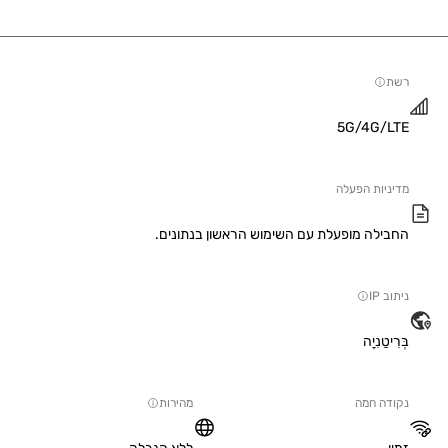
5G/4G/
יות הפעלה
ילה מופעלת עם השימוש הראשון בנתונים.
IP
טַנִיָה
ה חמה
מהירות