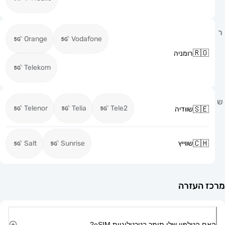
Orange
Vodafone
רומניה
Telekom
Telenor
Telia
Tele2
שוודיה
שווייץ
Sunrise
Salt
זרה
ון שלי תומך בטכנולוגיית eSIM?