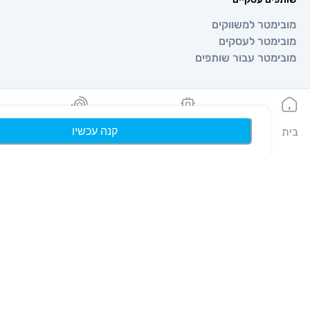
טר למשווקים
טר לעסקים
טר עבור שותפים
קנה עכשיו
הeSIMים שלי
נקודות
פרופיל