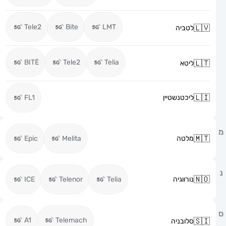
Tele2
Bite
LMT
לטביה
BITĖ
Tele2
Telia
ליטא
ליכטנשטיין
FL1
מלטה
Melita
Epic
נורווגיה
Telia
Telenor
ICE
A1
Telemach
סלובניה