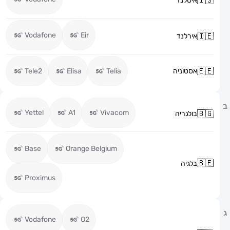
איסלנד
Vodafone
Eir
אירלנד
אסטוניה
Telia
Elisa
Tele2
Yettel
A1
Vivacom
בולגריה
Base
Orange Belgium
בלגיה
Proximus
Vodafone
O2