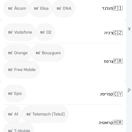
פינלנד
DNA
Elisa
Ålcom
Vodafone
O2
צ׳כיה
Orange
Bouygues
צרפת
Free Mobile
Epic
קפריסין
A1
Telemach (Tele2)
קרואטיה
T-Mobile