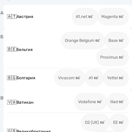
А
🇦🇹
Австрия
A1.net
Magenta
Б
Orange Belgium
Base
🇧🇪
Бельгия
Proximus
🇧🇬
Болгария
Vivacom
A1
Yettel
В
Vodafone
Iliad
🇻🇦
Ватикан
O2 (UK)
EE
🇬🇧
Великобритания