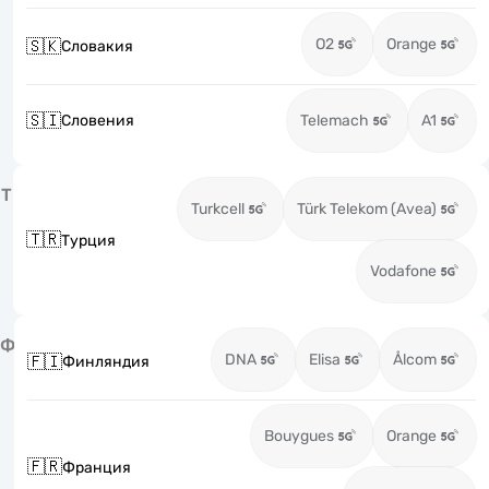
O2
Orange
🇸🇰
Словакия
🇸🇮
Словения
Telemach
A1
Т
Turkcell
Türk Telekom (Avea)
🇹🇷
Турция
Vodafone
Ф
DNA
Elisa
Ålcom
🇫🇮
Финляндия
Bouygues
Orange
🇫🇷
Франция