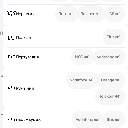
🇳🇴
Норвегия
Telia
Telenor
ICE
П
Plus
🇵🇱
Польша
🇵🇹
Португалия
NOS
Vodafone
Р
Vodafone
Orange
🇷🇴
Румыния
Telekom
С
Vodafone
Iliad
🇸🇲
Сан-Марино