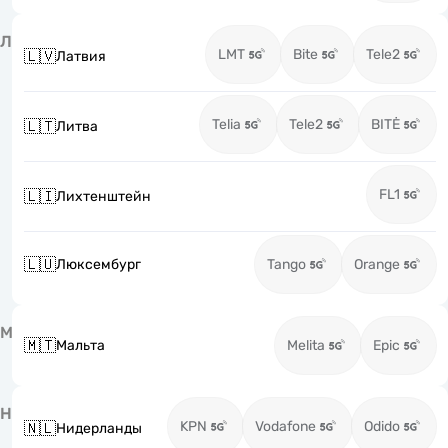
Л
LMT
Bite
Tele2
🇱🇻
Латвия
Telia
Tele2
BITĖ
🇱🇹
Литва
FL1
🇱🇮
Лихтенштейн
🇱🇺
Люксембург
Tango
Orange
М
🇲🇹
Мальта
Melita
Epic
Н
KPN
Vodafone
Odido
🇳🇱
Нидерланды