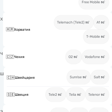
Free Mobile
Х
Telemach (Tele2)
A1
🇭🇷
Хорватия
T-Mobile
Ч
🇨🇿
Чехия
O2
Vodafone
Ш
Sunrise
Salt
🇨🇭
Швейцария
🇸🇪
Швеция
Tele2
Telia
Telenor
Э