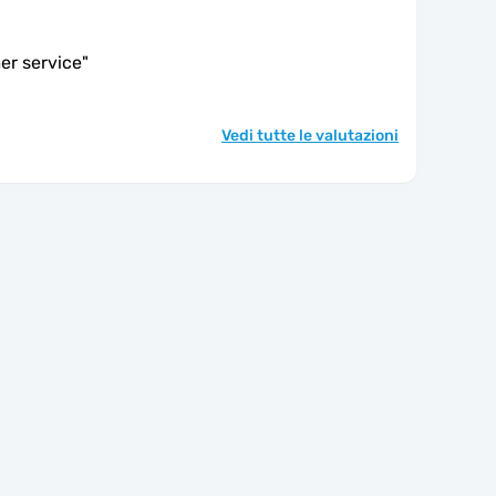
er service
"
Vedi tutte le valutazioni