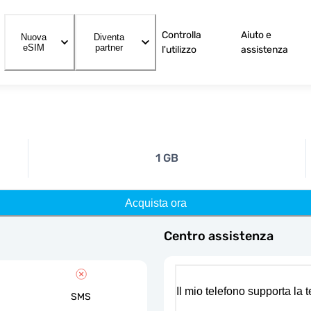
Controlla
Aiuto e
Nuova
Diventa
eSIM
partner
l'utilizzo
assistenza
1 GB
Acquista ora
Centro assistenza
Il mio telefono supporta la
SMS