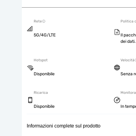
Rete
Politica 
5G/4G/LTE
Il pacch
dei dati.
Hotspot
Velocità
Disponibile
Senza re
Ricarica
Monitorag
Disponibile
In tempo
Informazioni complete sul prodotto