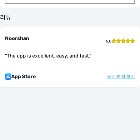
리뷰
Noorshan
5.0
"
The app is excellent, easy, and fast.
"
App Store
모든 평점 보기