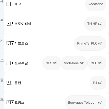
체
🇨🇿
체코
Vodafone
크
🇭🇷
크로아티아
TM HR
키
🇨🇾
키프로스
PrimeTel PLC
포
🇵🇹
포르투갈
NOS
Vodafone
MEO
폴
🇵🇱
폴란드
P4
프
🇫🇷
프랑스
Bouygues Telecom