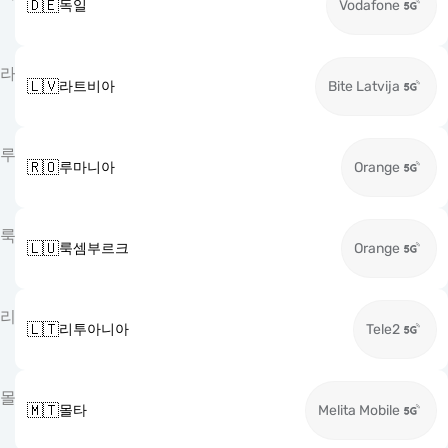
🇩🇪
독일
Vodafone
라
🇱🇻
라트비아
Bite Latvija
루
🇷🇴
루마니아
Orange
룩
🇱🇺
룩셈부르크
Orange
리
🇱🇹
리투아니아
Tele2
몰
🇲🇹
몰타
Melita Mobile