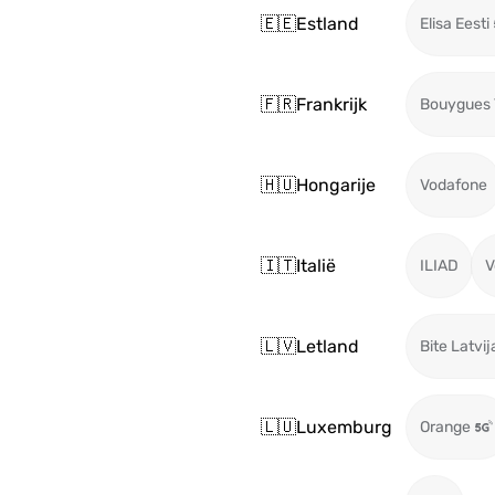
🇪🇪
Estland
Elisa Eesti
🇫🇷
Frankrijk
Bouygues
🇭🇺
Hongarije
Vodafone
🇮🇹
Italië
ILIAD
V
🇱🇻
Letland
Bite Latvij
🇱🇺
Luxemburg
Orange