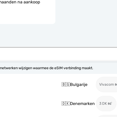
 maanden na aankoop 
 netwerken wijzigen waarmee de eSIM verbinding maakt.
🇧🇬
Bulgarije
Vivacom
🇩🇰
Denemarken
3 DK