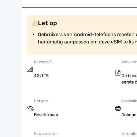
Let op
Gebruikers van Android-telefoons moeten d
handmatig aanpassen om deze eSIM te kun
Netwerk
Activeri
4G/LTE
De bund
eerste 
Hotspot
Snelheid
Beschikbaar
Onbepe
Opwaarderen
Verbruik