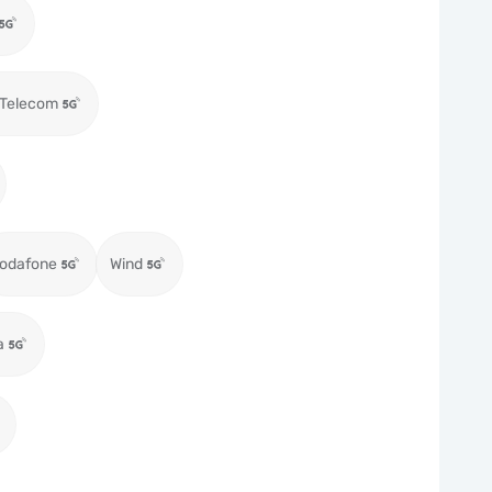
 Telecom
odafone
Wind
a