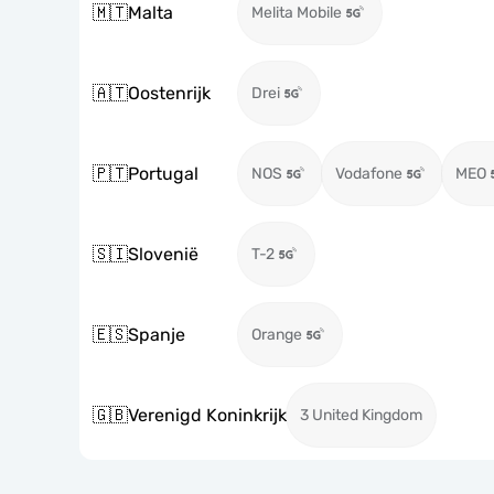
🇲🇹
Malta
Melita Mobile
🇦🇹
Oostenrijk
Drei
🇵🇹
Portugal
NOS
Vodafone
MEO
🇸🇮
Slovenië
T-2
🇪🇸
Spanje
Orange
🇬🇧
Verenigd Koninkrijk
3 United Kingdom