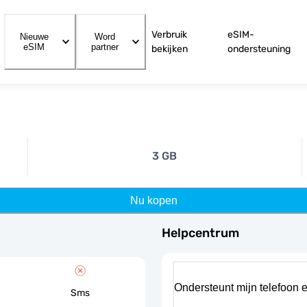
Verbruik
eSIM-
Nieuwe
Word
eSIM
partner
bekijken
ondersteuning
3 GB
Nu kopen
Helpcentrum
Ondersteunt mijn telefoon 
Sms