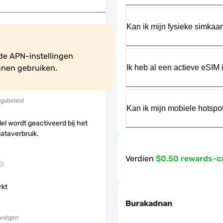
Kan ik mijn fysieke simkaa
e APN-instellingen 
Ik heb al een actieve eSIM i
nen gebruiken.
ngsbeleid
Kan ik mijn mobiele hotspo
el wordt geactiveerd bij het
dataverbruik.
Verdien
$0.50 rewards-c
rkt
Burakadnan
 volgen