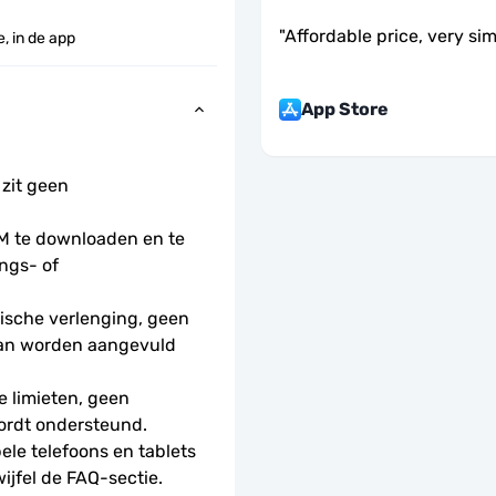
"
Affordable price, very si
, in de app
App Store
 zit geen 
 te downloaden en te 
ngs- of 
sche verlenging, geen 
kan worden aangevuld 
 limieten, geen 
ordt ondersteund.
le telefoons en tablets 
wijfel de FAQ-sectie.