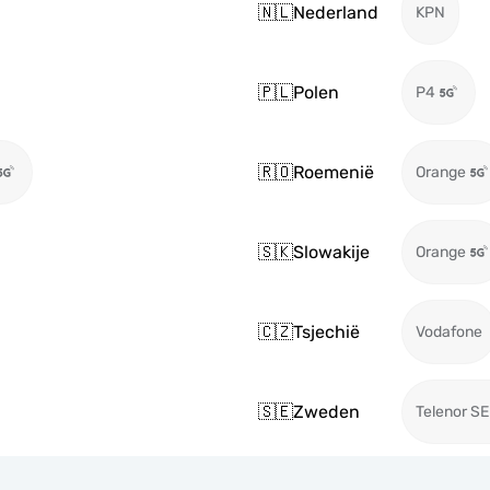
🇳🇱
Nederland
KPN
🇵🇱
Polen
P4
🇷🇴
Roemenië
Orange
🇸🇰
Slowakije
Orange
🇨🇿
Tsjechië
Vodafone
🇸🇪
Zweden
Telenor SE