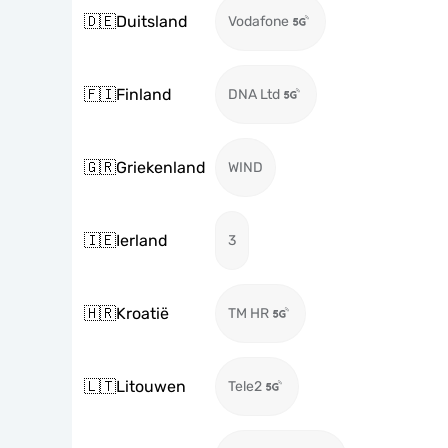
🇩🇪
Duitsland
Vodafone
🇫🇮
Finland
DNA Ltd
🇬🇷
Griekenland
WIND
🇮🇪
Ierland
3
🇭🇷
Kroatië
TM HR
🇱🇹
Litouwen
Tele2