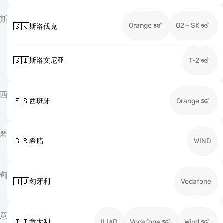
斯
Orange
O2 - SK
🇸🇰
斯洛伐克
🇸🇮
斯洛文尼亚
T-2
西
🇪🇸
西班牙
Orange
希
🇬🇷
希腊
WIND
匈
🇭🇺
匈牙利
Vodafone
意
🇮🇹
意大利
ILIAD
Vodafone
Wind