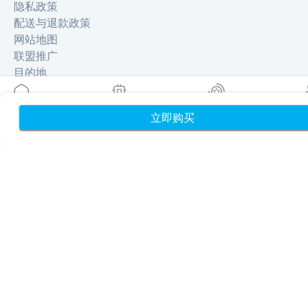
隐私政策
配送与退款政策
网站地图
联盟推广
目的地
立即购买
首页
我的 eSIM
奖励
个
成为合作伙伴
MobiMatter 分销商版
MobiMatter 企业版
MobiMatter 联盟推广版
地区
欧洲 eSIM
亚洲 eSIM
美洲 eSIM
中东 eSIM