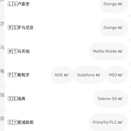
卢
🇱🇺
卢森堡
Orange
罗
🇷🇴
罗马尼亚
Orange
马
🇲🇹
马耳他
Melita Mobile
葡
🇵🇹
葡萄牙
NOS
Vodafone
MEO
瑞
🇸🇪
瑞典
Telenor SE
塞
🇨🇾
塞浦路斯
PrimeTel PLC