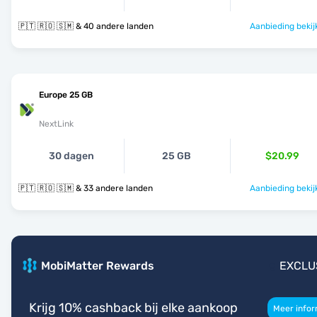
🇵🇹 🇷🇴 🇸🇲 & 40 andere landen
Aanbieding bekij
Europe 25 GB
NextLink
30 dagen
25 GB
$20.99
🇵🇹 🇷🇴 🇸🇲 & 33 andere landen
Aanbieding bekij
MobiMatter Rewards
EXCLU
Krijg 10% cashback bij elke aankoop
Meer infor