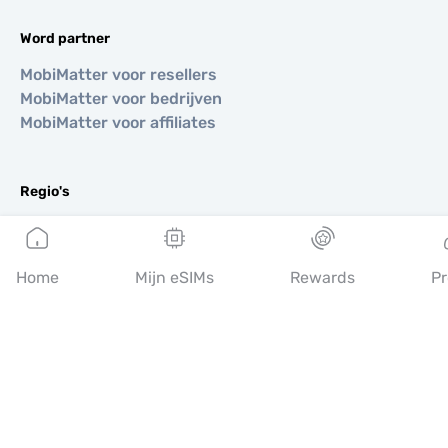
Word partner
MobiMatter voor resellers
MobiMatter voor bedrijven
MobiMatter voor affiliates
Regio's
eSIM voor Europa
eSIM voor Azië
eSIM voor Amerika
Home
Mijn eSIMs
Rewards
Pr
eSIM voor Midden-Oosten
eSIM voor Oceanië
eSIM voor Afrika
Landen