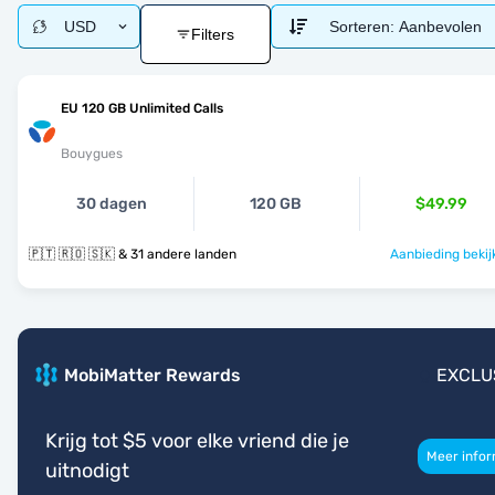
USD
Sorteren:
Aanbevolen
Filters
EU 120 GB Unlimited Calls
Bouygues
30 dagen
120 GB
$49.99
🇵🇹 🇷🇴 🇸🇰 & 31 andere landen
Aanbieding bekij
MobiMatter Rewards
EXCLU
Krijg tot $5 voor elke vriend die je
Meer infor
uitnodigt