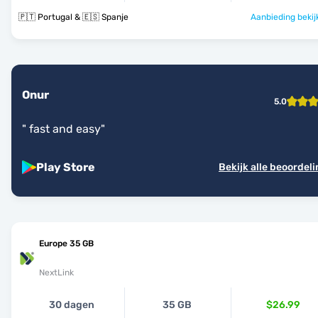
🇵🇹 Portugal & 🇪🇸 Spanje
Aanbieding bekij
Onur
5.0
"
fast and easy
"
Play Store
Bekijk alle beoordel
Europe 35 GB
NextLink
30 dagen
35 GB
$26.99