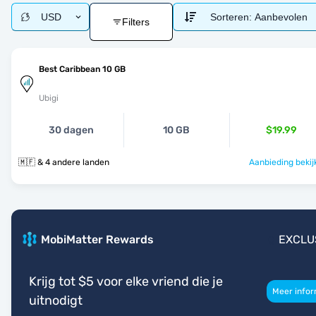
USD
Sorteren:
Aanbevolen
Filters
Best Caribbean 10 GB
Ubigi
30 dagen
10 GB
$19.99
🇲🇫 & 4 andere landen
Aanbieding bekij
MobiMatter Rewards
EXCLU
Krijg tot $5 voor elke vriend die je
Meer infor
uitnodigt