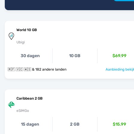
World 10 GB
Ubigi
30 dagen
10 GB
$69.99
🇲🇫 🇻🇨 🇼🇸 & 182 andere landen
Aanbieding bekij
Caribbean 2 GB
eSIMGo
15 dagen
2 GB
$15.99