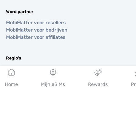
Word partner
MobiMatter voor resellers
MobiMatter voor bedrijven
MobiMatter voor affiliates
Regio's
eSIM voor Europa
eSIM voor Azië
eSIM voor Amerika
Home
Mijn eSIMs
Rewards
Pr
eSIM voor Midden-Oosten
eSIM voor Oceanië
eSIM voor Afrika
Landen