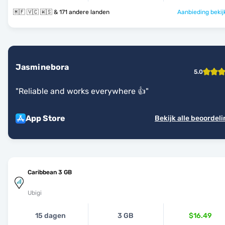
🇲🇫 🇻🇨 🇼🇸 & 171 andere landen
Aanbieding bekij
Jasminebora
5.0
"
Reliable and works everywhere 👍
"
App Store
Bekijk alle beoordel
Caribbean 3 GB
Ubigi
15 dagen
3 GB
$16.49