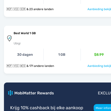
🇲🇫 🇻🇨 🇸🇷 & 23 andere landen
Aanbieding bekij
Best World 1 GB
Ubigi
30 dagen
1 GB
$8.99
🇲🇫 🇻🇨 🇼🇸 & 171 andere landen
Aanbieding bekij
MobiMatter Rewards
EXCLU
Krijg 10% cashback bij elke aankoop
Meer infor