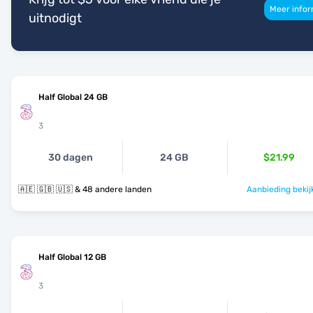
Meer infor
uitnodigt
Half Global 24 GB
3
30 dagen
24 GB
$21.99
🇦🇪 🇬🇧 🇺🇸 & 48 andere landen
Aanbieding bekij
Half Global 12 GB
3