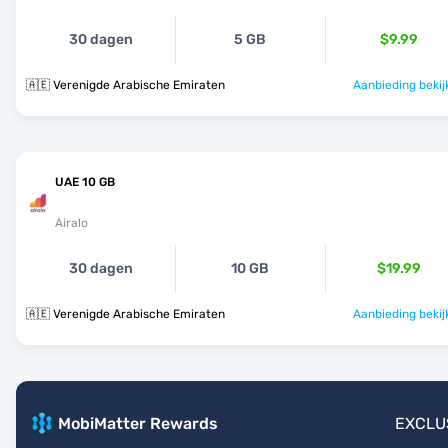
30 dagen
5 GB
$9.99
🇦🇪 Verenigde Arabische Emiraten
Aanbieding bekij
UAE 10 GB
Airalo
30 dagen
10 GB
$19.99
🇦🇪 Verenigde Arabische Emiraten
Aanbieding bekij
MobiMatter Rewards
EXCLU