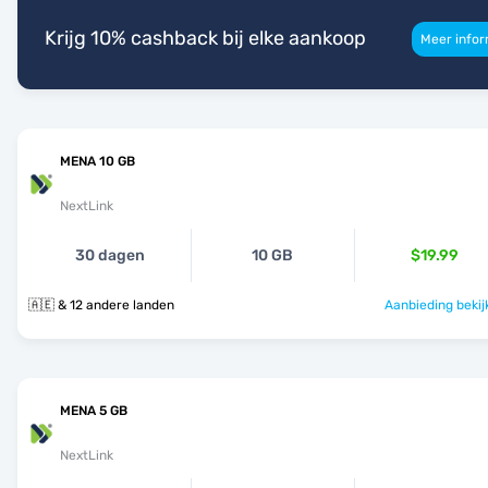
Krijg 10% cashback bij elke aankoop
Meer infor
MENA 10 GB
NextLink
30 dagen
10 GB
$19.99
🇦🇪 & 12 andere landen
Aanbieding bekij
MENA 5 GB
NextLink