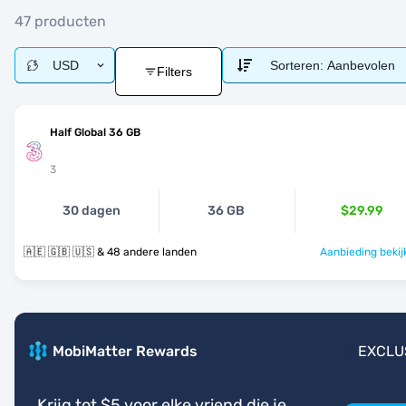
47 producten
USD
Sorteren:
Aanbevolen
Filters
Half Global 36 GB
3
30 dagen
36 GB
$29.99
🇦🇪 🇬🇧 🇺🇸 & 48 andere landen
Aanbieding bekij
MobiMatter Rewards
EXCLU
Krijg tot $5 voor elke vriend die je