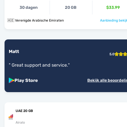
30 dagen
20 GB
$33.99
🇦🇪 Verenigde Arabische Emiraten
Aanbieding bekij
Matt
5.0
"
Great support and service.
"
Play Store
Bekijk alle beoordel
UAE 20 GB
Airalo