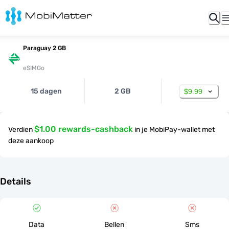
Paraguay 2 GB
eSIMGo
15 dagen
2 GB
$9.99
$1.00 rewards-cashback
Verdien
in je MobiPay-wallet met
deze aankoop
Details
Data
Bellen
Sms