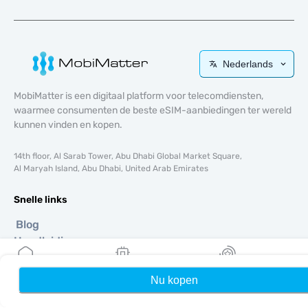
Nederlands
MobiMatter is een digitaal platform voor telecomdiensten,
waarmee consumenten de beste eSIM-aanbiedingen ter wereld
kunnen vinden en kopen.
14th floor, Al Sarab Tower, Abu Dhabi Global Market Square,
Al Maryah Island, Abu Dhabi, United Arab Emirates
Snelle links
Blog
Handleidingen
Over ons
eSIM-ondersteuning
Nu kopen
Home
Mijn eSIMs
Rewards
Algemene voorwaarden
Privacybeleid