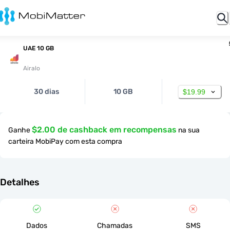
UAE 10 GB
Airalo
30 dias
10 GB
$19.99
$2.00 de cashback em recompensas
Ganhe
na sua
carteira MobiPay com esta compra
Detalhes
Dados
Chamadas
SMS