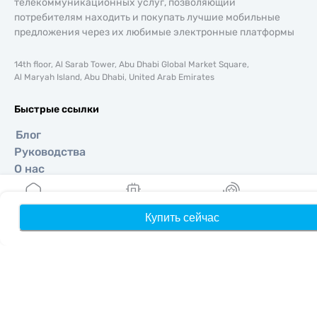
телекоммуникационных услуг, позволяющий
потребителям находить и покупать лучшие мобильные
предложения через их любимые электронные платформы
14th floor, Al Sarab Tower, Abu Dhabi Global Market Square,
Al Maryah Island, Abu Dhabi, United Arab Emirates
Быстрые ссылки
Блог
Руководства
О нас
Помощь и поддержка
Условия и положения
Купить сейчас
Главная
Мои eSIM
Бонусы
П
Политика конфиденциальности
Политика доставки и возвратов
Карта сайта
Партнерская программа
Направления