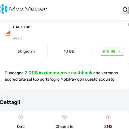
UAE 10 GB
Airalo
30 giorni
10 GB
$19.99
2.00$ in ricompense cashback
Guadagna
che verranno
accreditate sul tuo portafoglio MobiPay con questo acquisto
Dettagli
Dati
Chiamate
SMS