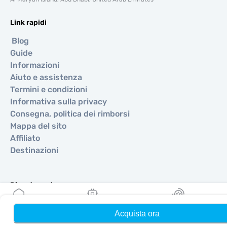
Link rapidi
Blog
Guide
Informazioni
Aiuto e assistenza
Termini e condizioni
Informativa sulla privacy
Consegna, politica dei rimborsi
Mappa del sito
Affiliato
Destinazioni
Diventa partner
MobiMatter per i rivenditori
Acquista ora
Home
Le mie eSIM
Ricompense
MobiMatter per le aziende