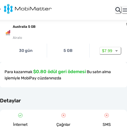
Australia 5 GB
Airalo
30 gün
5 GB
$7.99
$0.80 ödül geri ödemesi
Para kazanmak
Bu satın alma
işlemiyle MobiPay cüzdanınızda
Detaylar
İnternet
Çağrılar
SMS