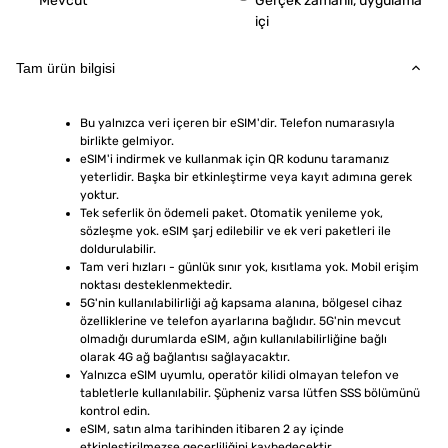
Mevcut
Gerçek zamanlı, uygulama
içi
Tam ürün bilgisi
Bu yalnızca veri içeren bir eSIM'dir. Telefon numarasıyla 
birlikte gelmiyor.
eSIM'i indirmek ve kullanmak için QR kodunu taramanız 
yeterlidir. Başka bir etkinleştirme veya kayıt adımına gerek 
yoktur.
Tek seferlik ön ödemeli paket. Otomatik yenileme yok, 
sözleşme yok. eSIM şarj edilebilir ve ek veri paketleri ile 
doldurulabilir.
Tam veri hızları - günlük sınır yok, kısıtlama yok. Mobil erişim 
noktası desteklenmektedir.
5G'nin kullanılabilirliği ağ kapsama alanına, bölgesel cihaz 
özelliklerine ve telefon ayarlarına bağlıdır. 5G'nin mevcut 
olmadığı durumlarda eSIM, ağın kullanılabilirliğine bağlı 
olarak 4G ağ bağlantısı sağlayacaktır.
Yalnızca eSIM uyumlu, operatör kilidi olmayan telefon ve 
tabletlerle kullanılabilir. Şüpheniz varsa lütfen SSS bölümünü 
kontrol edin.
eSIM, satın alma tarihinden itibaren 2 ay içinde 
etkinleştirilmezse geçerliliğini kaybedecektir.