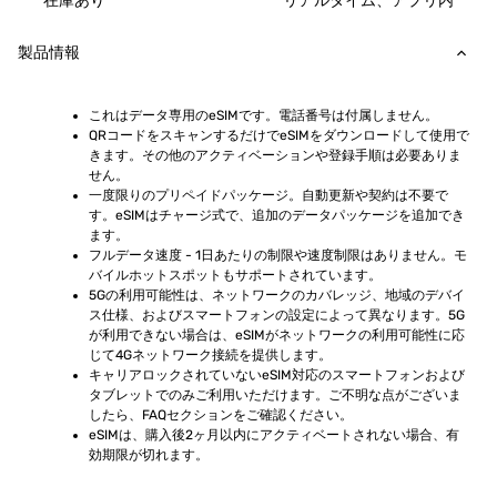
在庫あり
リアルタイム、アプリ内
製品情報
これはデータ専用のeSIMです。電話番号は付属しません。
QRコードをスキャンするだけでeSIMをダウンロードして使用で
きます。その他のアクティベーションや登録手順は必要ありま
せん。
一度限りのプリペイドパッケージ。自動更新や契約は不要で
す。eSIMはチャージ式で、追加のデータパッケージを追加でき
ます。
フルデータ速度 - 1日あたりの制限や速度制限はありません。モ
バイルホットスポットもサポートされています。
5Gの利用可能性は、ネットワークのカバレッジ、地域のデバイ
ス仕様、およびスマートフォンの設定によって異なります。5G
が利用できない場合は、eSIMがネットワークの利用可能性に応
じて4Gネットワーク接続を提供します。
キャリアロックされていないeSIM対応のスマートフォンおよび
タブレットでのみご利用いただけます。ご不明な点がございま
したら、FAQセクションをご確認ください。
eSIMは、購入後2ヶ月以内にアクティベートされない場合、有
効期限が切れます。