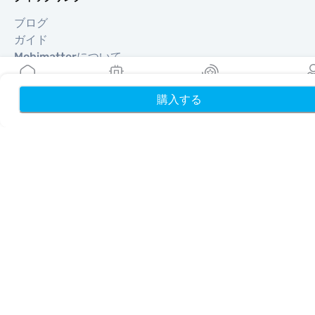
ブログ
ガイド
Mobimatterについて
ヘルプ＆サポート
利用規約
購入する
ホーム
My eSIMs
リワード
プロフ
プライバシーポリシー
配送・返金ポリシー
サイトマップ
アフィリエイト
旅行先
パートナーになる
リセラー向けMobiMatter
企業向けMobiMatter
アフィリエイト向けMobiMatter