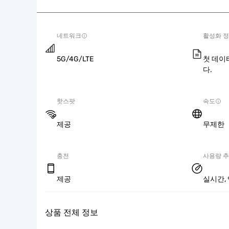
네트워크
활성화 
5G/4G/LTE
첫 데이
다.
핫스팟
속도
제공
무제한
충전
사용량 
제공
실시간, 
상품 전체 정보