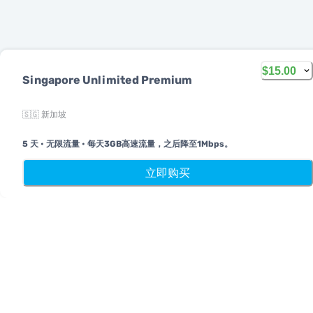
$15.00
Singapore Unlimited Premium
简体中文
🇸🇬 新加坡
MobiMatter 是电信服务的数字化平台，帮助消费者发现并购买全
5 天
•
无限流量
•
每天3GB高速流量，之后降至1Mbps。
球最优质的 eSIM 套餐。
首页
我的 eSIM
奖励
个人中
立即购买
14th floor, Al Sarab Tower, Abu Dhabi Global Market Square,
Al Maryah Island, Abu Dhabi, United Arab Emirates
快速链接
博客
使用指南
关于我们
eSIM 支持