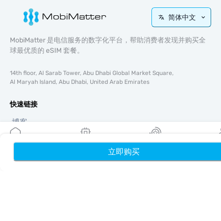
简体中文
MobiMatter 是电信服务的数字化平台，帮助消费者发现并购买全
球最优质的 eSIM 套餐。
14th floor, Al Sarab Tower, Abu Dhabi Global Market Square,
Al Maryah Island, Abu Dhabi, United Arab Emirates
快速链接
博客
使用指南
关于我们
立即购买
首页
我的 eSIM
奖励
个
eSIM 支持
条款与条件
隐私政策
配送与退款政策
网站地图
联盟推广