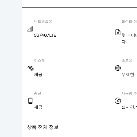
네트워크
활성화 
5G/4G/LTE
첫 데이
다.
핫스팟
속도
제공
무제한
충전
사용량 
제공
실시간, 
상품 전체 정보