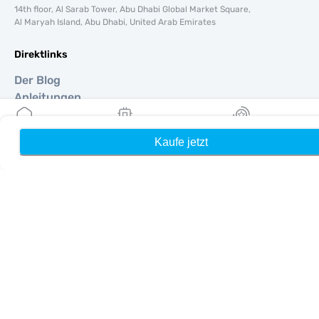
14th floor, Al Sarab Tower, Abu Dhabi Global Market Square,
Al Maryah Island, Abu Dhabi, United Arab Emirates
Direktlinks
Der Blog
Anleitungen
Um
Hilfe Unterstützung
Kaufe jetzt
Heim
Meine eSIMs
Belohnung
Terms & amp; Bedingungen
Datenschutzrichtlinie
Lieferung, Rückerstattungsrichtlinie
Seitenverzeichnis
Affiliate
Reiseziele
Ein Partner werden
MobiMatter für Wiederverkäufer