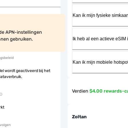
Kan ik mijn fysieke simkaa
e APN-instellingen 
Ik heb al een actieve eSIM i
nen gebruiken.
ngsbeleid
Kan ik mijn mobiele hotspo
el wordt geactiveerd bij het
dataverbruik.
Verdien
$4.00 rewards-c
rkt
Zoltan
 volgen