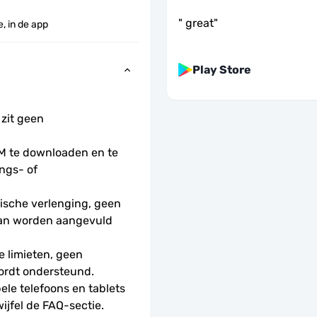
"
great
"
, in de app
Play Store
 zit geen 
 te downloaden en te 
ngs- of 
sche verlenging, geen 
kan worden aangevuld 
 limieten, geen 
ordt ondersteund.
le telefoons en tablets 
wijfel de FAQ-sectie.