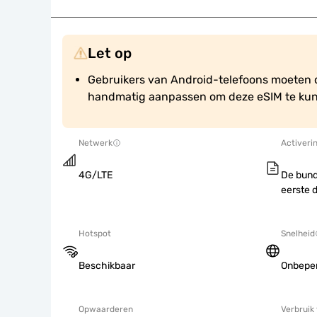
Let op
Gebruikers van Android-telefoons moeten d
handmatig aanpassen om deze eSIM te kun
Netwerk
Activeri
4G/LTE
De bund
eerste 
Hotspot
Snelheid
Beschikbaar
Onbepe
Opwaarderen
Verbruik