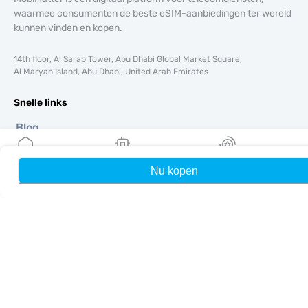
waarmee consumenten de beste eSIM-aanbiedingen ter wereld
kunnen vinden en kopen.
14th floor, Al Sarab Tower, Abu Dhabi Global Market Square,
Al Maryah Island, Abu Dhabi, United Arab Emirates
Snelle links
Blog
Handleidingen
Over ons
Nu kopen
Home
Mijn eSIMs
Rewards
eSIM-ondersteuning
Algemene voorwaarden
Privacybeleid
Levering- en retourbeleid
Sitemap
Affiliate
Bestemmingen