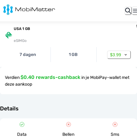
USA 1 GB
eSIMGo
7 dagen
1 GB
$3.99
$0.40 rewards-cashback
Verdien
in je MobiPay-wallet met
deze aankoop
Details
Data
Bellen
Sms