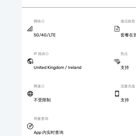
网络
激活政策
5G/4G/LTE
套餐在
IP 路由
热点
United Kingdom / Ireland
支持
网速
流量充值
不受限制
支持
用量查询
App 内实时查询