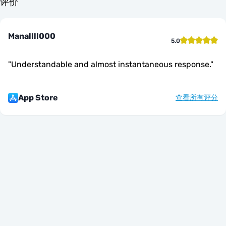
评价
Manallll000
5.0
"
Understandable and almost instantaneous response.
"
App Store
查看所有评分