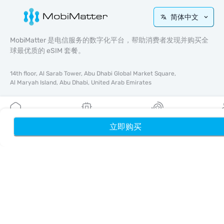
简体中文
MobiMatter 是电信服务的数字化平台，帮助消费者发现并购买全
球最优质的 eSIM 套餐。
14th floor, Al Sarab Tower, Abu Dhabi Global Market Square,
Al Maryah Island, Abu Dhabi, United Arab Emirates
快速链接
博客
立即购买
首页
我的 eSIM
奖励
个
使用指南
关于我们
eSIM 支持
条款与条件
隐私政策
配送与退款政策
网站地图
联盟推广