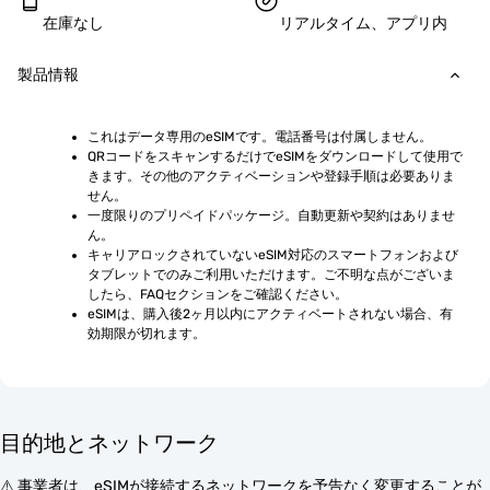
在庫なし
リアルタイム、アプリ内
製品情報
これはデータ専用のeSIMです。電話番号は付属しません。
QRコードをスキャンするだけでeSIMをダウンロードして使用で
きます。その他のアクティベーションや登録手順は必要ありま
せん。
一度限りのプリペイドパッケージ。自動更新や契約はありませ
ん。
キャリアロックされていないeSIM対応のスマートフォンおよび
タブレットでのみご利用いただけます。ご不明な点がございま
したら、FAQセクションをご確認ください。
eSIMは、購入後2ヶ月以内にアクティベートされない場合、有
効期限が切れます。
目的地とネットワーク
⚠️ 事業者は、eSIMが接続するネットワークを予告なく変更することが