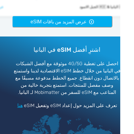
لاسود
عرض >
عرض المزيد من باقات eSIM
اشترِ أفضل eSIM في البانيا
احصل على تغطية 4G/5G موثوقة مع أفضل الشبكات
في البانيا من خلال خطط eSIM الاقتصادية لدينا واستمتع
بالاتصال دون انقطاع. جميع الخطط مدفوعة مسبقًا مع
وصف مفصل للمنتجات. استمتع بتجربة خالية من
المتاعب مع eSIM للسفر من Mobimatter لـ البانيا.
تعرف على المزيد حول إعداد eSIM وتفعيل eSIM
هنا