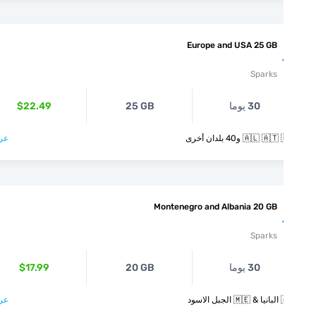
Europe and USA 25 GB
Sparks
30 يوما
25 GB
$22.49
🇦🇱  و40 بلدان أخرى
عرض >
Montenegro and Albania 20 GB
Sparks
30 يوما
20 GB
$17.99
لاسود
عرض >