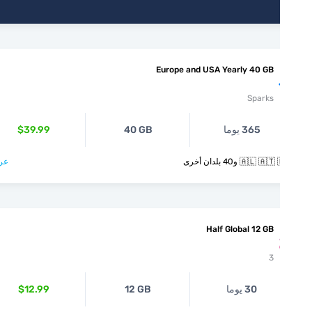
Europe and USA Yearly 40 GB
Sparks
365 يوما
40 GB
$39.99
🇦🇱  و40 بلدان أخرى
عرض >
Half Global 12 GB
3
30 يوما
12 GB
$12.99