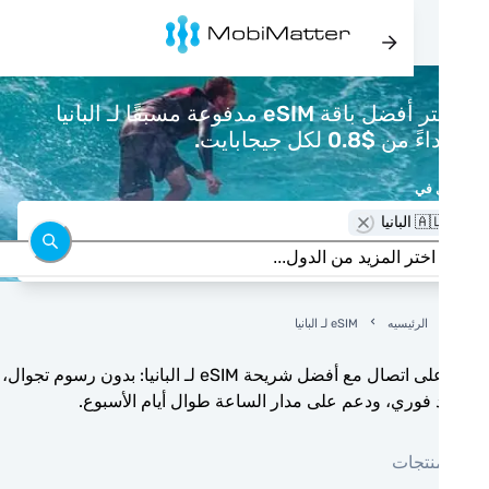
اشتر أفضل باقة eSIM مدفوعة مسبقًا لـ البانيا
 من $0.8 لكل جيجابايت.
 في
 البانيا
الرئيسيه
eSIM لـ البانيا
ابق على اتصال مع أفضل شريحة eSIM لـ البانيا: بدون رسوم تجوال،
 فوري، ودعم على مدار الساعة طوال أيام الأسبوع.