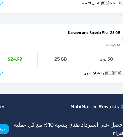
لاسود
عرض >
Kosovo and Bosnia Plus 25 GB
NovoSIM
30 يوما
25 GB
$24.99
🇦🇱  و1 بلدان أخرى
عرض >
MobiMatter Rewards
حصري
احصل على استرداد نقدي بنسبه 10% مع كل عمليه
>
تعرف أكثر
راء