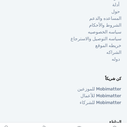
ة
اعده والدعم
وط والأحكام
ه الخصوصيه
ه التوصيل والاسترجاع
ه الموقع
اكه
ه
يكاً
Mobi للموزعين
Mobi للأعمال
Mobi للشركاء
اطق