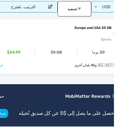
USD
الترتيب:
مُقترح
تصفيه
Europe and USA 30 GB
Sparks
30 يوما
30 GB
$24.99
🇦🇱  و40 بلدان أخرى
عرض >
MobiMatter Rewards
حصري
صل على ما يصل إلى $5 عن كل صديق تُحيله
>
تعرف أكثر