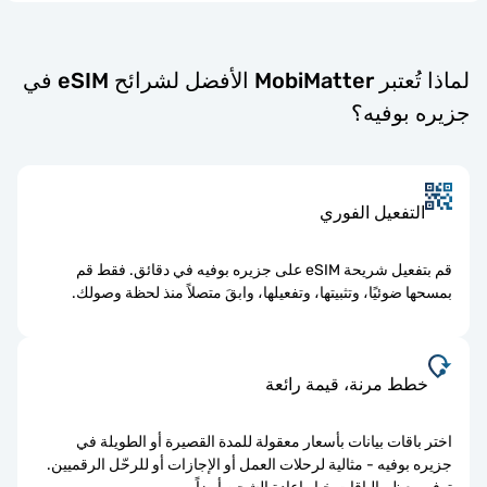
لماذا تُعتبر MobiMatter الأفضل لشرائح eSIM في
زيره بوفيه؟
التفعيل الفوري
قم بتفعيل شريحة eSIM على جزيره بوفيه في دقائق. فقط قم
بمسحها ضوئيًا، وتثبيتها، وتفعيلها، وابقَ متصلاً منذ لحظة وصولك.
خطط مرنة، قيمة رائعة
اختر باقات بيانات بأسعار معقولة للمدة القصيرة أو الطويلة في
جزيره بوفيه - مثالية لرحلات العمل أو الإجازات أو للرحّل الرقميين.