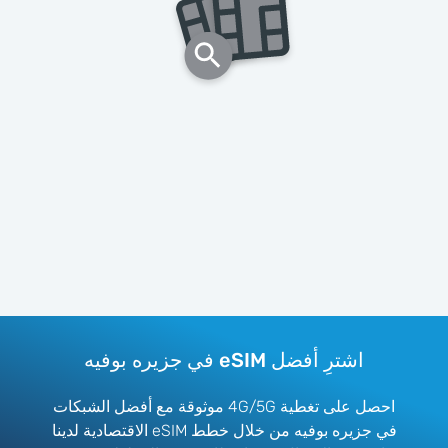
اشترِ أفضل eSIM في جزيره بوفيه
احصل على تغطية 4G/5G موثوقة مع أفضل الشبكات
في جزيره بوفيه من خلال خطط eSIM الاقتصادية لدينا