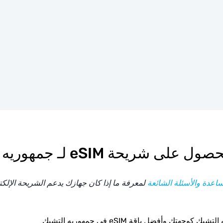
على شريحة eSIM لـ جمهوريه التشيك
اعدة والأسئلة الشائعة
لمعرفة ما إذا كان جهازك يدعم الشريحة الإلكترونية
 كوجهتك وأفضل باقة eSIM في جمهوريه التشيك