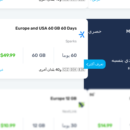
Europe and USA 60 GB 60 Days
M
حصري
Sparks
60 يوما
60 GB
$49.99
ي بنسبه
>
تعرف أكثر
🇨🇿 🇩🇰 🇪🇪 و40 بلدان أخرى
عر
Europe 12 GB
NextLink
$14.99
30 يوما
12 GB
$10.99