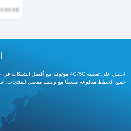
🇨🇿 🇩🇰 🇪🇪 و33 بلدان 
اش
جميع الخطط مدفوعة مسبقًا مع وصف مفصل للمنتجات. استمتع بتجربة خالية من المتاعب م