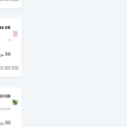
 36 GB
3
30 يوما
🇨🇿 🇩🇰 🇪🇪 و48 بلدان 
20 GB
extLink
30 يوما