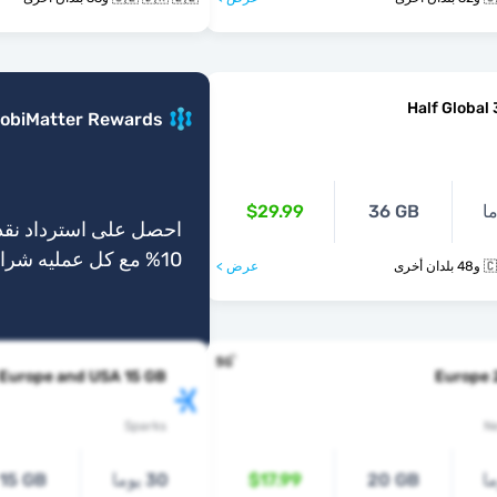
Half Global
obiMatter Rewards
$29.99
36 GB
احصل على استرداد نقد
10% مع كل عمليه شراء
أخرى
عرض >
Europe and USA 15 GB
Europe 
Sparks
N
20 GB
$17.99
30 يوما
15 GB