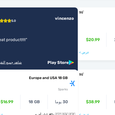
vincenzo
5.0
at product!!!!
"
$20.99
عرض >
Play Store
شاهد جميع التق
Europe and USA 18 GB
Sparks
$38.99
30 يوما
18 GB
$16.99
عرض >
🇨🇿 🇩🇰 🇪🇪 و40 بلدان أخرى
عر