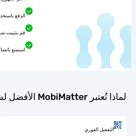
الدفع باستخد
قم بتثبيت شريحة eSIM المدفوعة مسبقًا على الفور للحصول ع
استمتع باتصال سلس
لماذا تُعتبر MobiMatter الأفضل لشرائح eSIM في جمهوريه التشيك؟
التفعيل الفوري