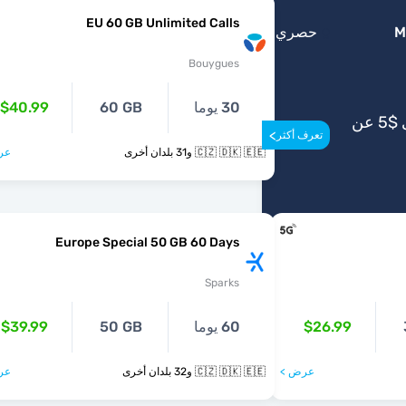
EU 60 GB Unlimited Calls
M
حصري
Bouygues
30 يوما
60 GB
$40.99
احصل على ما يصل إلى $5 عن
>
تعرف أكثر
🇨🇿 🇩🇰 🇪🇪 و31 بلدان أخرى
عر
Europe Special 50 GB 60 Days
Sparks
$26.99
60 يوما
50 GB
$39.99
عرض >
🇨🇿 🇩🇰 🇪🇪 و32 بلدان أخرى
عر