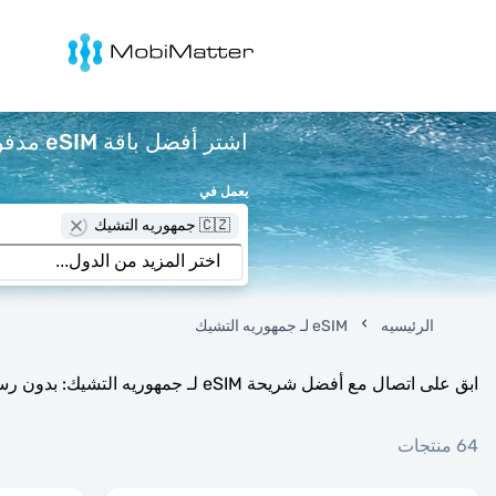
Mobimatter
اشتر أفضل باقة eSIM مدفوعة مسبقًا لـ جمهوريه التشيك ابتداءً من $0.3 لكل جيجابايت.
يعمل في
🇨🇿 جمهوريه التشيك
الرئيسيه
eSIM لـ جمهوريه التشيك
ابق على اتصال مع أفضل شريحة eSIM لـ جمهوريه التشيك: بدون رسوم تجوال، إعداد فوري، ودعم على مدار الساعة طوال أيام الأسبوع.
64 منتجات