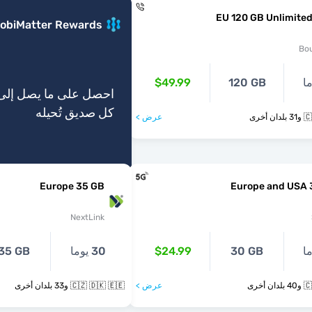
EU 120 GB Unlimited
obiMatter Rewards
Bo
$49.99
120 GB
كل صديق تُحيله
أخرى
عرض >
Europe 35 GB
Europe and USA 
NextLink
30 GB
$24.99
30 يوما
35 GB
أخرى
عرض >
🇨🇿 🇩🇰 🇪🇪 و33 بلدان أخرى