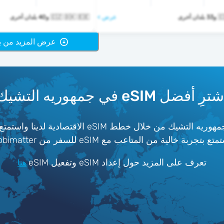
أخرى
عرض >
🇨🇿 🇩🇰 🇪🇪 و40 بلدان أخرى
عرض المزيد من باقا
ترِ أفضل eSIM في جمهوريه التشيك
احصل على تغطية 4G/5G موثوقة مع أفضل الشبكات في جمهوريه التشيك من 
ع eSIM للسفر من Mobimatter لـ جمهوريه التشيك.
تعرف على المزيد حول إعداد eSIM وتفعيل eSIM
هنا