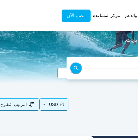
انضم الآن
والدعم
مركز المساعدة
USD
الترتيب:
مُقترح