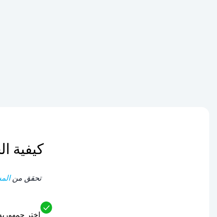
كيفية الحصول 
تحقق من
المس
اختر جمهوريه التشيك