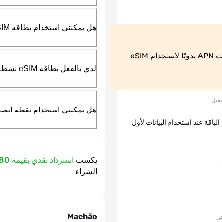
هل يمكنني استخدام بطاقه SIM الماديه بالتزامن مع بطاقه eSIM؟
يجب على مستخدمي هواتف Android ضبط إعدادات APN يدويًا لاستخدام eSIM 
لدي بالفعل بطاقه eSIM نشطه في هاتفي، هل يمكنني استخدام خدمتكم؟
عيل
هل يمكنني استخدام نقطه اتصال مت
الباقة عند استخدام البيانات لأول
يكسب
استرداد نقدي بقيمة 0.80 دولار
ل
الشراء
Machão
حن