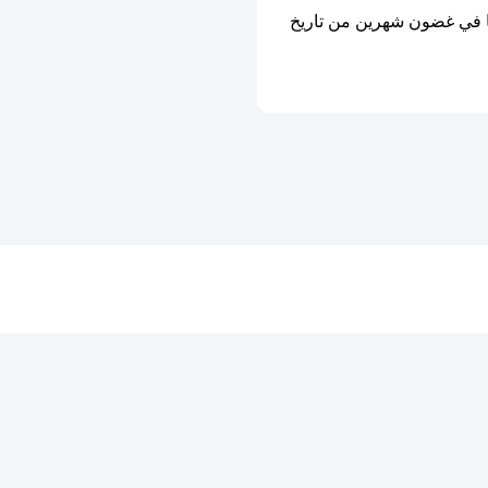
ستنتهي صلاحية شريحة eSIM إذا لم يتم تفعيلها في غضون شهرين من تاريخ 