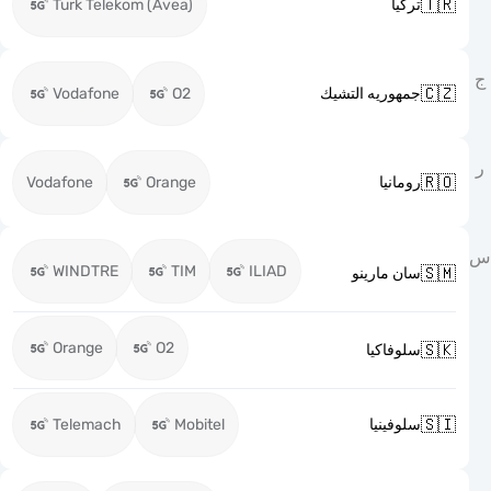

Turk Telekom (Avea)
تركيا

Vodafone
O2
جمهوريه التشيك

Vodafone
Orange
رومانيا
WINDTRE
TIM
ILIAD

سان مارينو
Orange
O2

سلوفاكيا

Telemach
Mobitel
سلوفينيا