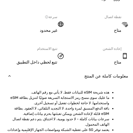
ة اتصال
سرعة
ح
غير محدود
دة الشحن
تتبع الاستخدام
ح
تتبع لحظي داخل التطبيق
ت كاملة عن المنتج
هذه شريحة eSIM للبيانات فقط. لا يأتي مع رقم الهاتف.
ما عليك سوى مسح رمز الاستجابة السريعة ضوئيًا لتنزيل بطاقة eSIM 
واستخدامها. لا حاجة لخطوات تفعيل أو تسجيل أخرى.
باقة الدفع المسبق لمرة واحدة. لا التجديد التلقائي، لا العقود. بطاقة 
eSIM قابلة لإعادة الشحن ويمكن تعبئتها بحزم بيانات إضافية.
سرعات بيانات كاملة - لا حدود يومية، لا اختناق. يتم دعم نقطة اتصال 
الهاتف المحمول.
يعتمد توفر 5G على تغطية الشبكة ومواصفات الجهاز الإقليمية وإعدادات 