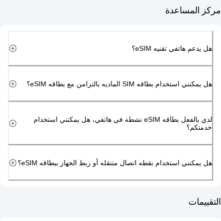
مساعدة
هاتفي تقنيه eSIM؟
دام بطاقه SIM الماديه بالتزامن مع بطاقه eSIM؟
لدي بالفعل بطاقه eSIM نشطه في هاتفي، هل يمكنني استخدام
م؟
ني استخدام نقطه اتصال متنقله أو ربط الجهاز ببطاقه eSIM؟
ت