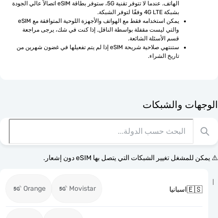
الهاتف. عندما لا تتوفر تقنية 5G، ستوفر بطاقة eSIM اتصالاً عالي الجودة 
بشبكة 4G LTE وفقًا لتوفر الشبكة.
يمكن استخدامه فقط مع الهواتف والأجهزة اللوحية المتوافقة مع eSIM 
والتي ليست مقفلة بواسطة الناقل. إذا كنت في شك، يرجى مراجعة 
قسم الأسئلة الشائعة.
ستنتهي صلاحية شريحة eSIM إذا لم يتم تفعيلها في غضون شهرين من 
تاريخ الشراء.
الوجهات وا
⚠️ يمكن للمشغل تغيير الشبكات التي يتصل بها eSI
Orange
Movistar

اسبانيا