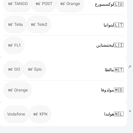
TANGO
POST
Orange

لوكسمبورغ
Telia
Tele2

ليتوانيا

FL1
ليختنشتاين
GO
Epic

مالطا

Orange
مولدوفا

Vodafone
KPN
هولندا