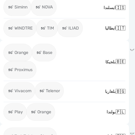
Siminn
NOVA

ايسلندا

WINDTRE
TIM
ILIAD
ايطاليا
Orange
Base

بلجيكا
Proximus
Vivacom
Telenor

بلغاريا

Play
Orange
بولندا