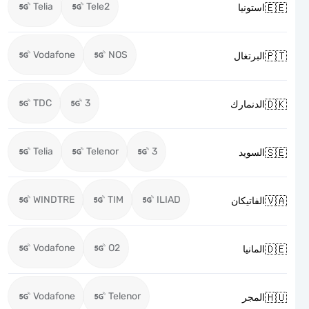
Telia
Tele2

استونيا
Vodafone
NOS

البرتغال
TDC
3

الدنمارك
Telia
Telenor
3

السويد
WINDTRE
TIM
ILIAD

الفاتيكان
Vodafone
O2

المانيا
Vodafone
Telenor

المجر