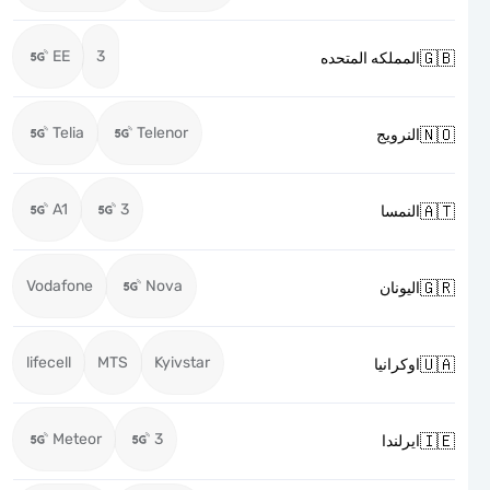
EE
3

المملكه المتحده
Telia
Telenor

النرويج
A1
3

النمسا
Vodafone
Nova

اليونان
lifecell
MTS
Kyivstar

اوكرانيا
Meteor
3

ايرلندا