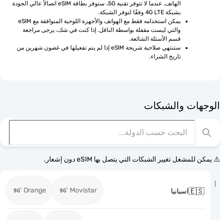
الهاتف. عندما لا تتوفر تقنية 5G، ستوفر بطاقة eSIM اتصالاً عالي الجودة 
بشبكة 4G LTE وفقًا لتوفر الشبكة.
يمكن استخدامه فقط مع الهواتف والأجهزة اللوحية المتوافقة مع eSIM 
والتي ليست مقفلة بواسطة الناقل. إذا كنت في شك، يرجى مراجعة 
قسم الأسئلة الشائعة.
ستنتهي صلاحية شريحة eSIM إذا لم يتم تفعيلها في غضون شهرين من 
تاريخ الشراء.
الوجهات وا
⚠️ يمكن للمشغل تغيير الشبكات التي يتصل بها eSI
Orange
Movistar

اسبانيا