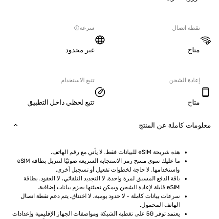
ة اتصال
سرعة
ح
غير محدود
دة الشحن
تتبع الاستخدام
ح
تتبع لحظي داخل التطبيق
ت كاملة عن المنتج
هذه شريحة eSIM للبيانات فقط. لا يأتي مع رقم الهاتف.
ما عليك سوى مسح رمز الاستجابة السريعة ضوئيًا لتنزيل بطاقة eSIM 
واستخدامها. لا حاجة لخطوات تفعيل أو تسجيل أخرى.
باقة الدفع المسبق لمرة واحدة. لا التجديد التلقائي، لا العقود. بطاقة 
eSIM قابلة لإعادة الشحن ويمكن تعبئتها بحزم بيانات إضافية.
سرعات بيانات كاملة - لا حدود يومية، لا اختناق. يتم دعم نقطة اتصال 
الهاتف المحمول.
يعتمد توفر 5G على تغطية الشبكة ومواصفات الجهاز الإقليمية وإعدادات 