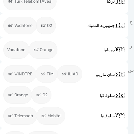

Turk Telekom (Avea)
تركيا

Vodafone
O2
جمهوريه التشيك

Vodafone
Orange
رومانيا
WINDTRE
TIM
ILIAD

سان مارينو
Orange
O2

سلوفاكيا

Telemach
Mobitel
سلوفينيا