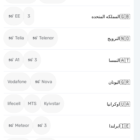
EE
3

المملكه المتحده
Telia
Telenor

النرويج
A1
3

النمسا
Vodafone
Nova

اليونان
lifecell
MTS
Kyivstar

اوكرانيا
Meteor
3

ايرلندا