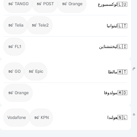
TANGO
POST
Orange

لوكسمبورغ
Telia
Tele2

ليتوانيا

FL1
ليختنشتاين
GO
Epic

مالطا

Orange
مولدوفا

Vodafone
KPN
هولندا