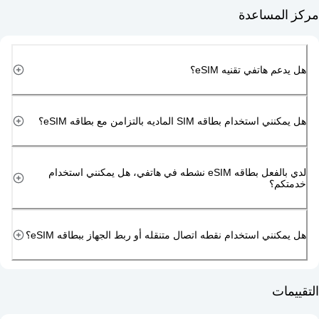
مساعدة
هاتفي تقنيه eSIM؟
دام بطاقه SIM الماديه بالتزامن مع بطاقه eSIM؟
لدي بالفعل بطاقه eSIM نشطه في هاتفي، هل يمكنني استخدام
م؟
ني استخدام نقطه اتصال متنقله أو ربط الجهاز ببطاقه eSIM؟
ت