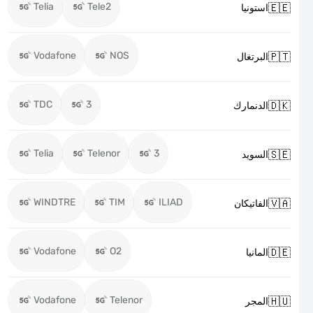
Telia
Tele2

استونيا
Vodafone
NOS

البرتغال
TDC
3

الدنمارك
Telia
Telenor
3

السويد
WINDTRE
TIM
ILIAD

الفاتيكان
Vodafone
O2

المانيا
Vodafone
Telenor

المجر