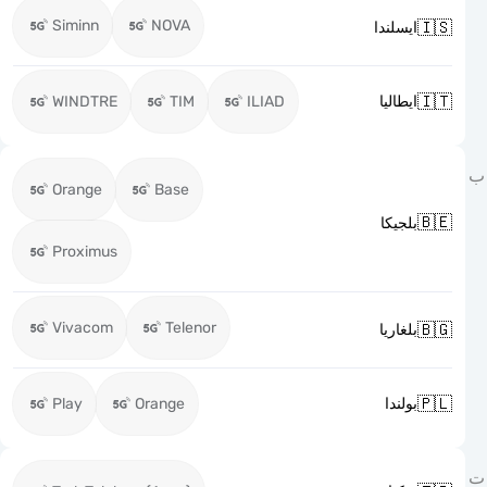
Siminn
NOVA

ايسلندا

WINDTRE
TIM
ILIAD
ايطاليا
Orange
Base

بلجيكا
Proximus
Vivacom
Telenor

بلغاريا

Play
Orange
بولندا