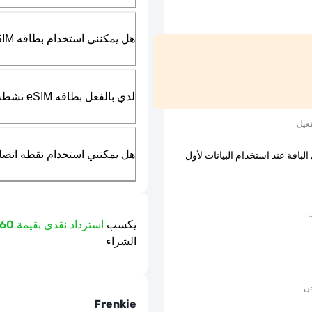
هل يمكنني استخدام بطاقه SIM الماديه بالتزامن مع بطاقه eSIM؟
لدي بالفعل بطاقه eSIM نشطه في هاتفي، هل يمكنني استخدام خدمتكم؟
عيل
هل يمكنني استخدام نقطه اتصال مت
الباقة عند استخدام البيانات لأول
ل
يكسب
استرداد نقدي بقيمة 0.60 دولار
الشراء
حن
Frenkie