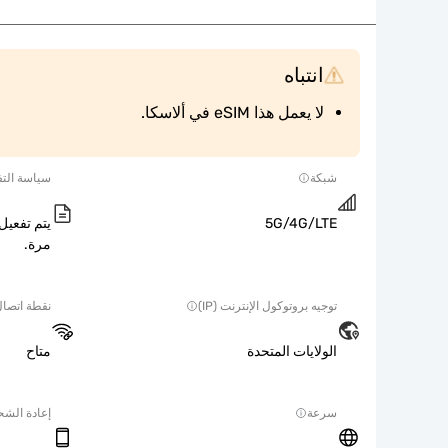
انتباه
لا يعمل هذا eSIM في ألاسكا.
شبكة
سياسة التف
5G/4G/LTE
يتم تفعيل 
مرة.
توجيه بروتوكول الإنترنت (IP)
نقطة اتصا
الولايات المتحدة
متاح
سرعة
إعادة الش