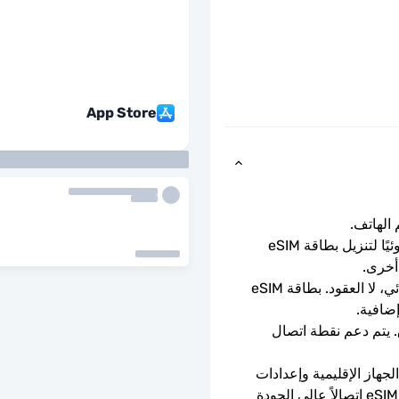
App Store
ما عليك سوى مسح رمز الاستجابة السريعة ضوئيًا لتنزيل بطاقة eSIM 
أخرى.
باقة الدفع المسبق لمرة واحدة. لا التجديد التلقائي، لا العقود. بطاقة eSIM 
إضافية.
سرعات بيانات كاملة - لا حدود يومية، لا اختناق. يتم دعم نقطة اتصال 
يعتمد توفر 5G على تغطية الشبكة ومواصفات الجهاز الإقليمية وإعدادات 
الهاتف. عندما لا تتوفر تقنية 5G، ستوفر بطاقة eSIM اتصالاً عالي الجودة 