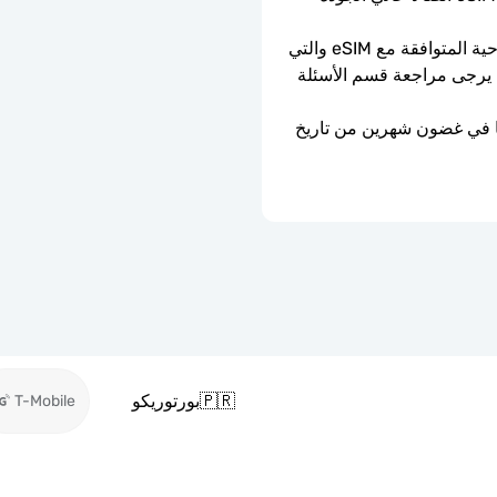
يمكن استخدامه فقط مع الهواتف والأجهزة اللوحية المتوافقة مع eSIM والتي 
ليست مقفلة بواسطة الناقل. إذا كنت في شك، يرجى مراجعة قسم الأسئلة 
ستنتهي صلاحية شريحة eSIM إذا لم يتم تفعيلها في غضون شهرين من تاريخ 
🇵🇷
بورتوريكو
T-Mobile