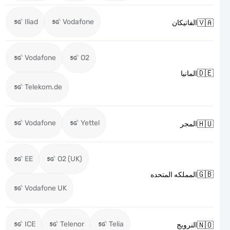
Iliad
Vodafone

الفاتيكان
Vodafone
O2

المانيا
Telekom.de
Vodafone
Yettel

المجر
EE
O2 (UK)

المملكه المتحده
Vodafone UK
ICE
Telenor
Telia

النرويج