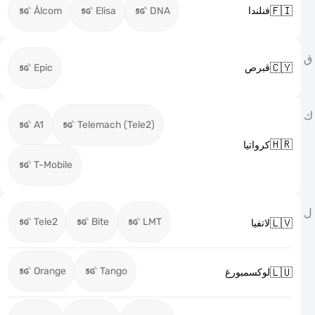

Ålcom
Elisa
DNA
فنلندا

Epic
قبرص
A1
Telemach (Tele2)

كرواتيا
T-Mobile
Tele2
Bite
LMT

لاتفيا
Orange
Tango

لوكسمبورغ