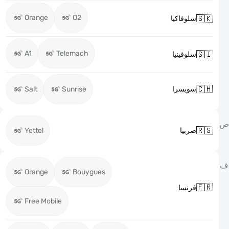
Orange
O2

سلوفاكيا
A1
Telemach

سلوفينيا

Salt
Sunrise
سويسرا

Yettel
صربيا
Orange
Bouygues

فرنسا
Free Mobile