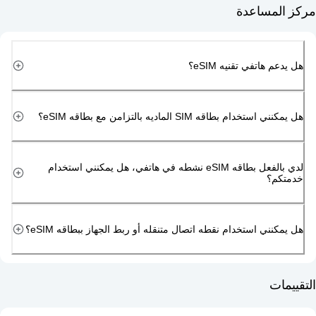
مساعدة
هاتفي تقنيه eSIM؟
دام بطاقه SIM الماديه بالتزامن مع بطاقه eSIM؟
لدي بالفعل بطاقه eSIM نشطه في هاتفي، هل يمكنني استخدام
م؟
ني استخدام نقطه اتصال متنقله أو ربط الجهاز ببطاقه eSIM؟
ت