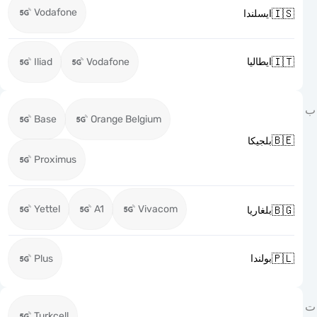
Vodafone

ايسلندا

Iliad
Vodafone
ايطاليا
Base
Orange Belgium

بلجيكا
Proximus
Yettel
A1
Vivacom

بلغاريا

Plus
بولندا
Turkcell