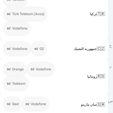

Türk Telekom (Avea)
تركيا
Vodafone

Vodafone
O2
جمهوريه التشيك
Orange
Vodafone

رومانيا
Telekom
Iliad
Vodafone

سان مارينو