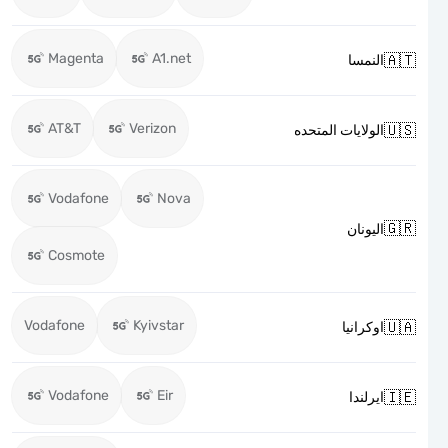
Magenta
A1.net

النمسا
AT&T
Verizon

الولايات المتحده
Vodafone
Nova

اليونان
Cosmote
Vodafone
Kyivstar

اوكرانيا
Vodafone
Eir

ايرلندا