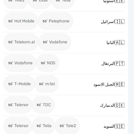
Tele2
Elisa
Telia

استونيا
Hot Mobile
Pelephone

اسرائيل
Telekom.al
Vodafone

البانيا
Vodafone
NOS

البرتغال
T-Mobile
m:tel

الجبل الاسود
Telenor
TDC

الدنمارك
Telenor
Telia
Tele2

السويد