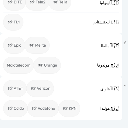
BITĖ
Tele2
Telia

ليتوانيا

FL1
ليختنشتاين
Epic
Melita

مالطا

Moldtelecom
Orange
مولدوفا
AT&T
Verizon

هاواي

Odido
Vodafone
KPN
هولندا