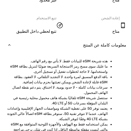
ح
غير محدود
دة الشحن
تتبع الاستخدام
ح
تتبع لحظي داخل التطبيق
ت كاملة عن المنتج
هذه شريحة eSIM للبيانات فقط. لا يأتي مع رقم الهاتف.
ما عليك سوى مسح رمز الاستجابة السريعة ضوئيًا لتنزيل بطاقة eSIM 
واستخدامها. لا حاجة لخطوات تفعيل أو تسجيل أخرى.
باقة الدفع المسبق لمرة واحدة. لا التجديد التلقائي، لا العقود. بطاقة 
eSIM قابلة لإعادة الشحن ويمكن تعبئتها بحزم بيانات إضافية.
سرعات بيانات كاملة - لا حدود يومية، لا اختناق. يتم دعم نقطة اتصال 
الهاتف المحمول.
ستتصل شريحة eSIM تلقائيًا بشبكة هاتف محمول محلية رئيسية في 
البلدان المؤهلة بسرعات 5G أو 4G LTE.
يعتمد توفر 5G على تغطية الشبكة ومواصفات الجهاز الإقليمية وإعدادات 
الهاتف. عندما لا تتوفر تقنية 5G، ستوفر بطاقة eSIM اتصالاً عالي الجودة 
بشبكة 4G LTE وفقًا لتوفر الشبكة.
يمكن استخدامه فقط مع الهواتف والأجهزة اللوحية المتوافقة مع eSIM 
والتي ليست مقفلة بواسطة الناقل. إذا كنت في شك، يرجى مراجعة 