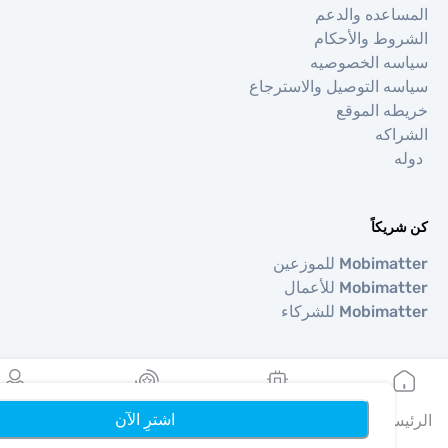
عده والدعم
ط والأحكام
ه الخصوصيه
 التوصيل والاسترجاع
 الموقع
كه
كاً
Mo للموزعين
Mob للأعمال
Mob للشركاء
طق
ا
اشترِ الآن
يه
بطاقاتي eSIMs
المكافآت
الملف الشخصي
ا