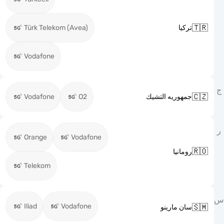

Türk Telekom (Avea)
تركيا
Vodafone

Vodafone
O2
جمهوريه التشيك
Orange
Vodafone

رومانيا
Telekom
Iliad
Vodafone

سان مارينو