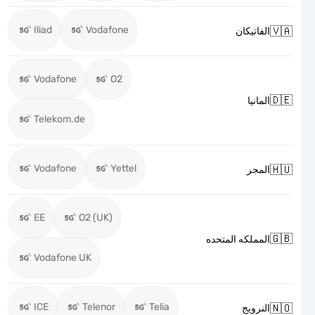
Iliad
Vodafone

الفاتيكان
Vodafone
O2

المانيا
Telekom.de
Vodafone
Yettel

المجر
EE
O2 (UK)

المملكه المتحده
Vodafone UK
ICE
Telenor
Telia

النرويج