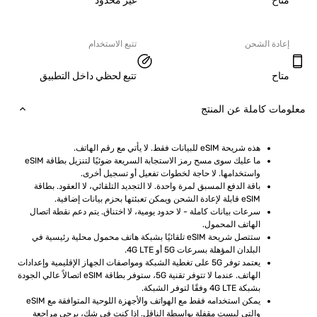
ح
غير محدود
دة الشحن
تتبع الاستخدام
ح
تتبع لحظي داخل التطبيق
ت كاملة عن المنتج
هذه شريحة eSIM للبيانات فقط. لا يأتي مع رقم الهاتف.
ما عليك سوى مسح رمز الاستجابة السريعة ضوئيًا لتنزيل بطاقة eSIM 
واستخدامها. لا حاجة لخطوات تفعيل أو تسجيل أخرى.
باقة الدفع المسبق لمرة واحدة. لا التجديد التلقائي، لا العقود. بطاقة 
eSIM قابلة لإعادة الشحن ويمكن تعبئتها بحزم بيانات إضافية.
سرعات بيانات كاملة - لا حدود يومية، لا اختناق. يتم دعم نقطة اتصال 
الهاتف المحمول.
ستتصل شريحة eSIM تلقائيًا بشبكة هاتف محمول محلية رئيسية في 
البلدان المؤهلة بسرعات 5G أو 4G LTE.
يعتمد توفر 5G على تغطية الشبكة ومواصفات الجهاز الإقليمية وإعدادات 
الهاتف. عندما لا تتوفر تقنية 5G، ستوفر بطاقة eSIM اتصالاً عالي الجودة 
بشبكة 4G LTE وفقًا لتوفر الشبكة.
يمكن استخدامه فقط مع الهواتف والأجهزة اللوحية المتوافقة مع eSIM 
والتي ليست مقفلة بواسطة الناقل. إذا كنت في شك، يرجى مراجعة 