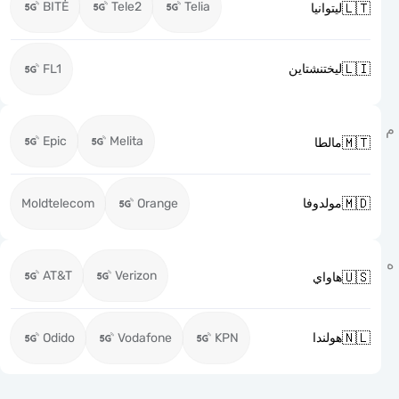
BITĖ
Tele2
Telia

ليتوانيا

FL1
ليختنشتاين
Epic
Melita

مالطا

Moldtelecom
Orange
مولدوفا
AT&T
Verizon

هاواي

Odido
Vodafone
KPN
هولندا