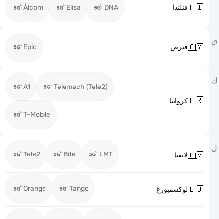

Ålcom
Elisa
DNA
فنلندا

Epic
قبرص
A1
Telemach (Tele2)

كرواتيا
T-Mobile
Tele2
Bite
LMT

لاتفيا
Orange
Tango

لوكسمبورغ