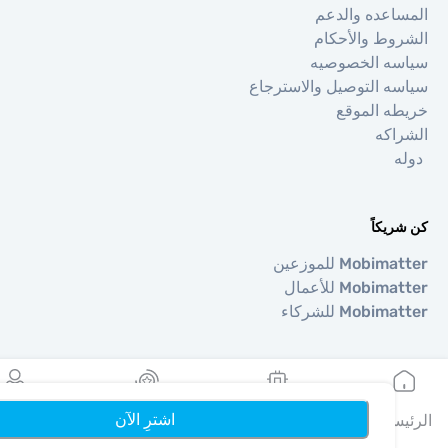
عده والدعم
ط والأحكام
ه الخصوصيه
 التوصيل والاسترجاع
 الموقع
كه
كاً
Mo للموزعين
Mob للأعمال
Mob للشركاء
طق
ا
اشترِ الآن
يه
بطاقاتي eSIMs
المكافآت
الملف الشخصي
ا