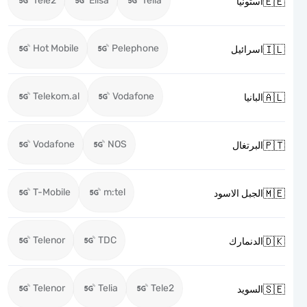
Tele2
Elisa
Telia

استونيا
Hot Mobile
Pelephone

اسرائيل
Telekom.al
Vodafone

البانيا
Vodafone
NOS

البرتغال
T-Mobile
m:tel

الجبل الاسود
Telenor
TDC

الدنمارك
Telenor
Telia
Tele2

السويد