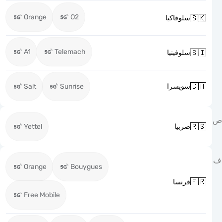
Orange
O2

سلوفاكيا
A1
Telemach

سلوفينيا

Salt
Sunrise
سويسرا

Yettel
صربيا
Orange
Bouygues

فرنسا
Free Mobile