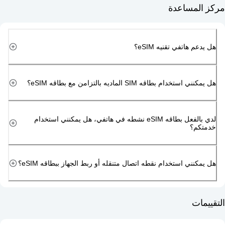
مساعدة
هاتفي تقنيه eSIM؟
دام بطاقه SIM الماديه بالتزامن مع بطاقه eSIM؟
لدي بالفعل بطاقه eSIM نشطه في هاتفي، هل يمكنني استخدام
م؟
ني استخدام نقطه اتصال متنقله أو ربط الجهاز ببطاقه eSIM؟
ت