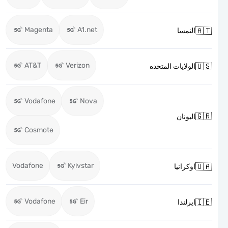
Magenta
A1.net

النمسا
AT&T
Verizon

الولايات المتحده
Vodafone
Nova

اليونان
Cosmote
Vodafone
Kyivstar

اوكرانيا
Vodafone
Eir

ايرلندا