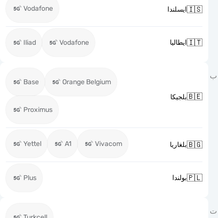
Vodafone

ايسلندا

Iliad
Vodafone
ايطاليا
Base
Orange Belgium

بلجيكا
Proximus
Yettel
A1
Vivacom

بلغاريا

Plus
بولندا
Turkcell