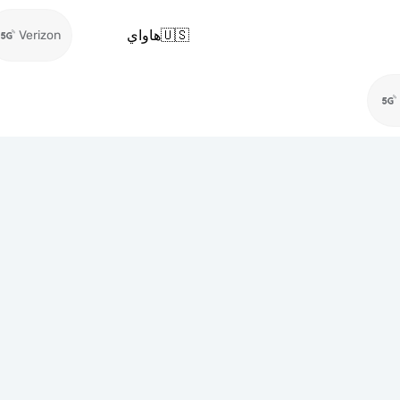
🇺🇸
هاواي
Verizon