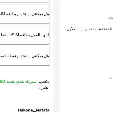
هل يمكنني استخدام بطاقه SIM الماديه بالتزامن مع بطاقه eSIM؟
عيل
الباقة عند استخدام البيانات لأول
لدي بالفعل بطاقه eSIM نشطه في هاتفي، هل يمكنني استخدام خدمتكم؟
ل
هل يمكنني استخدام نقطه اتصال مت
حن
يكسب
استرداد نقدي بقيمة 2.50 دولار
الشراء
Hakona_Matata