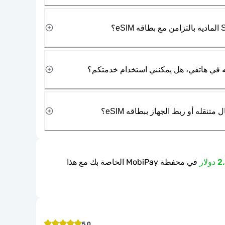
نقله أو ربط الجهاز ببطاقه eSIM؟
في محفظة MobiPay الخاصة بك مع هذا
5.0