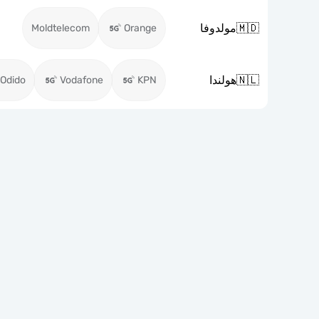
🇲🇩
مولدوفا
Moldtelecom
Orange
🇳🇱
هولندا
Odido
Vodafone
KPN