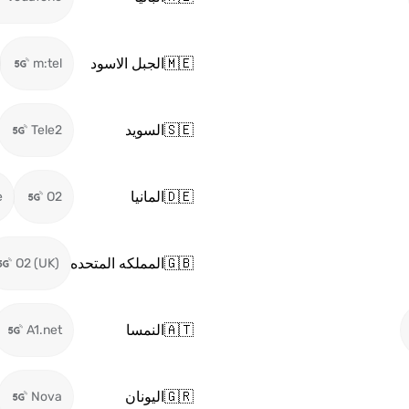
🇲🇪
الجبل الاسود
m:tel
🇸🇪
السويد
Tele2
🇩🇪
المانيا
e
O2
🇬🇧
المملكه المتحده
O2 (UK)
🇦🇹
النمسا
A1.net
🇬🇷
اليونان
Nova