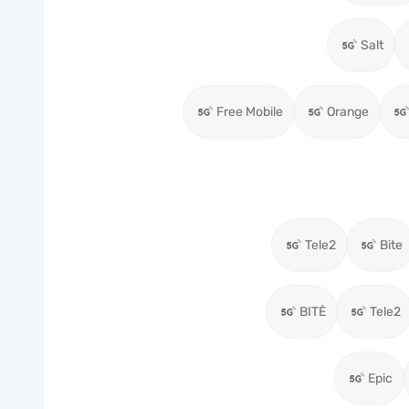
Salt
Free Mobile
Orange
Tele2
Bite
BITĖ
Tele2
Epic