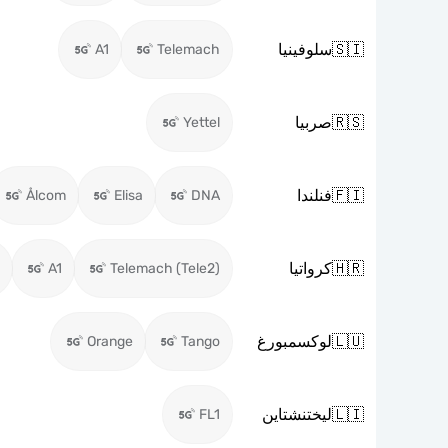
🇸🇮
سلوفينيا
A1
Telemach
🇷🇸
صربيا
Yettel
🇫🇮
فنلندا
Ålcom
Elisa
DNA
🇭🇷
كرواتيا
A1
Telemach (Tele2)
🇱🇺
لوكسمبورغ
Orange
Tango
🇱🇮
ليختنشتاين
FL1