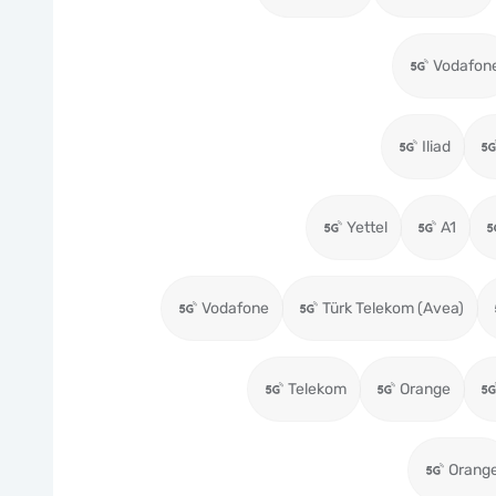
Vodafon
Iliad
Yettel
A1
Vodafone
Türk Telekom (Avea)
Telekom
Orange
Orang