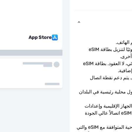
App Store
ما عليك سوى مسح رمز الاستجابة السريعة ضوئيًا لتنزيل بطاقة eSIM 
أخرى.
باقة الدفع المسبق لمرة واحدة. لا التجديد التلقائي، لا العقود. بطاقة eSIM 
إضافية.
سرعات بيانات كاملة - لا حدود يومية، لا اختناق. يتم دعم نقطة اتصال 
ستتصل شريحة eSIM تلقائيًا بشبكة هاتف محمول محلية رئيسية في البلدان 
يعتمد توفر 5G على تغطية الشبكة ومواصفات الجهاز الإقليمية وإعدادات 
الهاتف. عندما لا تتوفر تقنية 5G، ستوفر بطاقة eSIM اتصالاً عالي الجودة 
يمكن استخدامه فقط مع الهواتف والأجهزة اللوحية المتوافقة مع eSIM والتي 