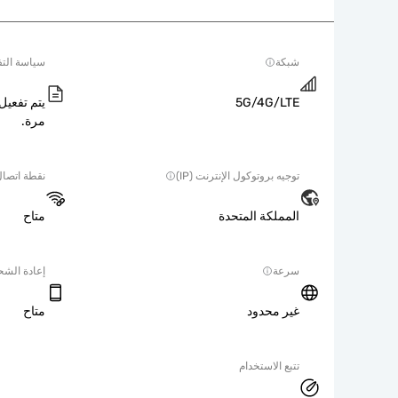
شبكة
سياسة التف
5G/4G/LTE
يتم تفعيل 
مرة.
توجيه بروتوكول الإنترنت (IP)
نقطة اتصا
المملكة المتحدة
متاح
سرعة
إعادة الش
غير محدود
متاح
تتبع الاستخدام