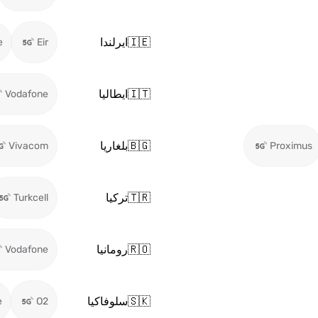
🇮🇪
ايرلندا
e
Eir
🇮🇹
ايطاليا
Vodafone
🇧🇬
بلغاريا
Vivacom
Proximus
🇹🇷
تركيا
Turkcell
🇷🇴
رومانيا
Vodafone
🇸🇰
سلوفاكيا
e
O2