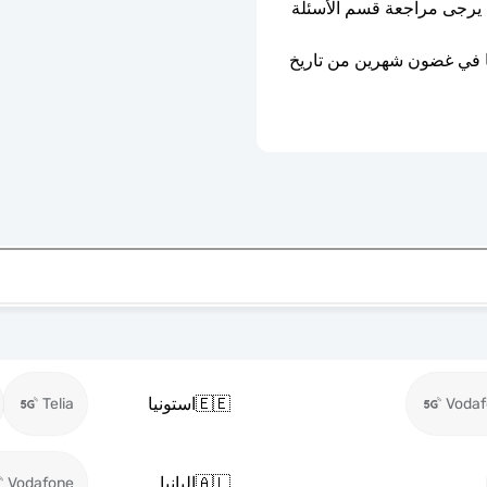
ليست مقفلة بواسطة الناقل. إذا كنت في شك، يرجى مراجعة قسم الأسئلة 
ستنتهي صلاحية شريحة eSIM إذا لم يتم تفعيلها في غضون شهرين من تاريخ 
🇪🇪
استونيا
Telia
Voda
🇦🇱
البانيا
Vodafone