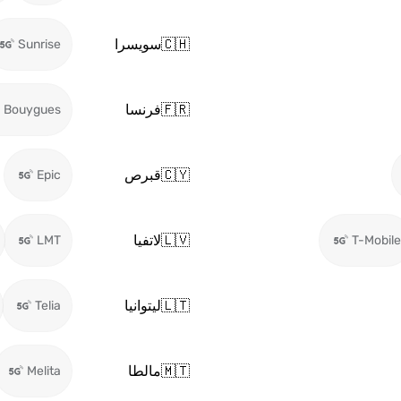
🇨🇭
سويسرا
Sunrise
🇫🇷
فرنسا
Bouygues
🇨🇾
قبرص
Epic
🇱🇻
لاتفيا
LMT
T-Mobile
🇱🇹
ليتوانيا
Telia
🇲🇹
مالطا
Melita