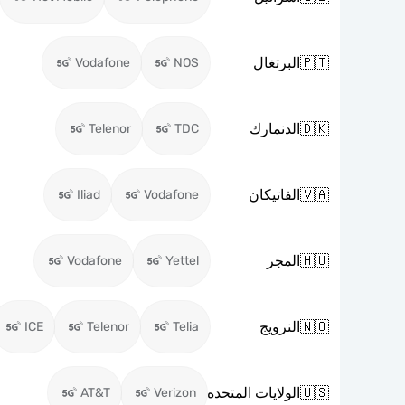
🇵🇹
البرتغال
Vodafone
NOS
🇩🇰
الدنمارك
Telenor
TDC
🇻🇦
الفاتيكان
Iliad
Vodafone
🇭🇺
المجر
Vodafone
Yettel
🇳🇴
النرويج
ICE
Telenor
Telia
🇺🇸
الولايات المتحده
AT&T
Verizon