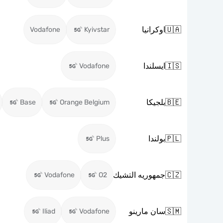
🇺🇦
اوكرانيا
Vodafone
Kyivstar
🇮🇸
ايسلندا
Vodafone
🇧🇪
بلجيكا
Base
Orange Belgium
🇵🇱
بولندا
Plus
🇨🇿
جمهوريه التشيك
Vodafone
O2
🇸🇲
سان مارينو
Iliad
Vodafone