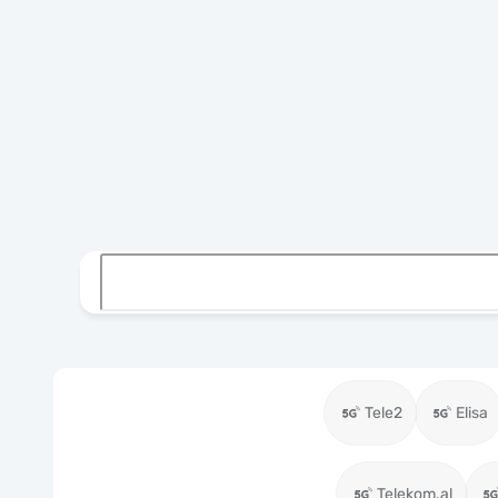
Tele2
Elisa
Telekom.al