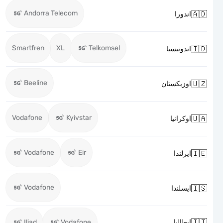
Andorra Telecom

اندورا
Smartfren
XL
Telkomsel

اندونيسيا
Beeline

اوزبكستان
Vodafone
Kyivstar

اوكرانيا
Vodafone
Eir

ايرلندا
Vodafone

ايسلندا

Iliad
Vodafone
ايطاليا