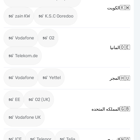

الكويت
zain KW
K.S.C Ooredoo
Vodafone
O2

المانيا
Telekom.de
Vodafone
Yettel

المجر
EE
O2 (UK)

المملكه المتحده
Vodafone UK
ICE
Telenor
Telia

النرويج