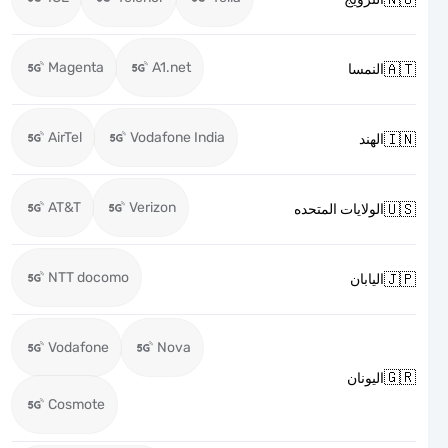
Magenta
A1.net

النمسا
AirTel
Vodafone India

الهند
AT&T
Verizon

الولايات المتحده
NTT docomo

اليابان
Vodafone
Nova

اليونان
Cosmote