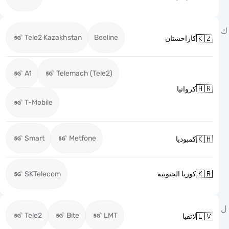
Tele2 Kazakhstan
Beeline

كازاخستان
A1
Telemach (Tele2)

كرواتيا
T-Mobile
Smart
Metfone

كمبوديا

SKTelecom
كوريا الجنوبيه
Tele2
Bite
LMT

لاتفيا