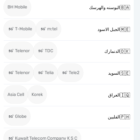
BH Mobile

البوسنه والهرسك
T-Mobile
m:tel

الجبل الاسود
Telenor
TDC

الدنمارك
Telenor
Telia
Tele2

السويد
Asia Cell
Korek

العراق
Globe

الفلبين
Kuwait Telecom Company K S C