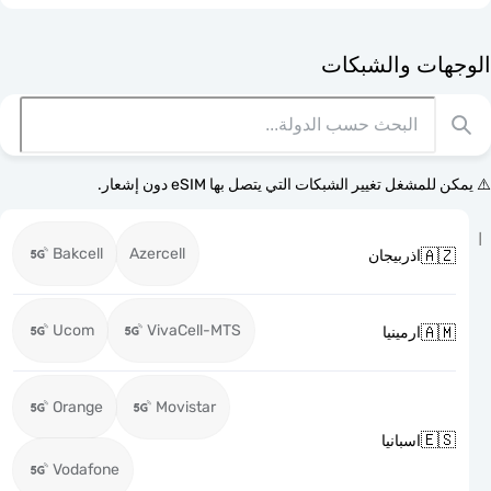
الوجهات وا
⚠️ يمكن للمشغل تغيير الشبكات التي يتصل بها eSI
Bakcell
Azercell

اذربيجان
Ucom
VivaCell-MTS

ارمينيا
Orange
Movistar

اسبانيا
Vodafone