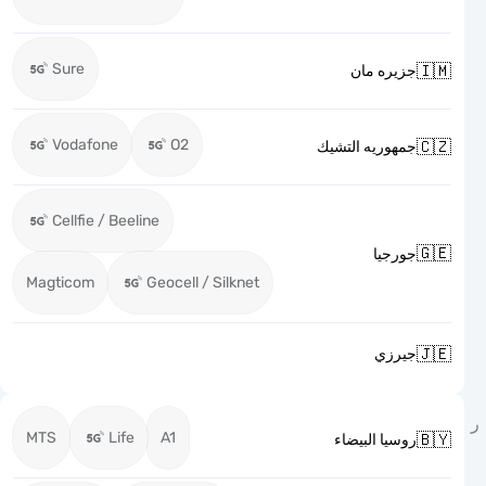
Sure

جزيره مان
Vodafone
O2

جمهوريه التشيك
Cellfie / Beeline

جورجيا
Magticom
Geocell / Silknet

جيرزي
MTS
Life
A1

روسيا البيضاء