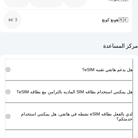

3
هونغ كونغ
مركز ا
هل يدعم هاتفي تقن
هل يمكنني استخدام بطاقه SIM الماديه بالتزامن 
لدي بالفعل بطاقه eSIM نشطه في هاتفي، هل يمكنني استخدام
خد