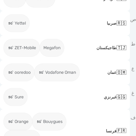

Yettel
صربيا

ZET-Mobile
Megafon
طاجيكستان

ooredoo
Vodafone Oman
عمان

Sure
غيرنزي
Orange
Bouygues

فرنسا