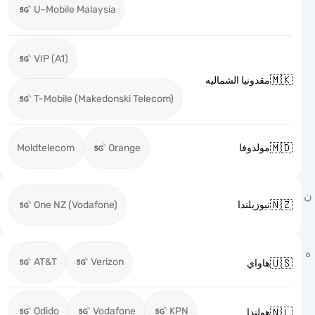
U-Mobile Malaysia
VIP (A1)

مقدونيا الشماليه
T-Mobile (Makedonski Telecom)

Moldtelecom
Orange
مولدوفا

One NZ (Vodafone)
نيوزيلندا
AT&T
Verizon

هاواي
Odido
Vodafone
KPN

هولندا