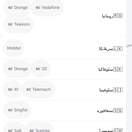
Orange
Vodafone

رومانيا
Telekom
Mobitel

سريلانكا
Orange
O2

سلوفاكيا
A1
Telemach

سلوفينيا
SingTel

سنغافوره

Salt
Sunrise
سويسرا