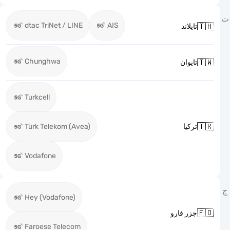
dtac TriNet / LINE
AIS

تايلاند
Chunghwa

تايوان
Turkcell

Türk Telekom (Avea)
تركيا
Vodafone
Hey (Vodafone)

جزر فارو
Faroese Telecom