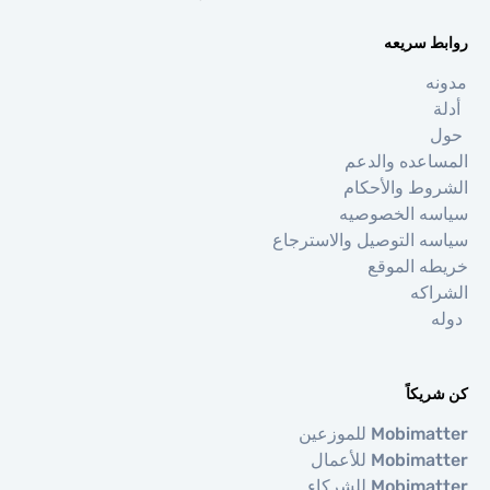
 سريعه
عده والدعم
ط والأحكام
ه الخصوصيه
 التوصيل والاسترجاع
 الموقع
كه
كاً
Mo للموزعين
Mob للأعمال
Mob للشركاء