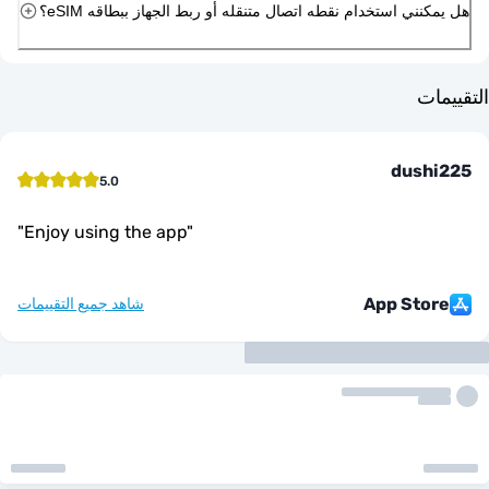
ني استخدام نقطه اتصال متنقله أو ربط الجهاز ببطاقه eSIM؟
ت
dush
5.0
"
Enjoy using the app
"
App Sto
شاهد جميع التقييمات