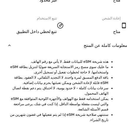
ح
غير محدود
دة الشحن
تتبع الاستخدام
ح
تتبع لحظي داخل التطبيق
ت كاملة عن المنتج
هذه شريحة eSIM للبيانات فقط. لا يأتي مع رقم الهاتف.
ما عليك سوى مسح رمز الاستجابة السريعة ضوئيًا لتنزيل بطاقة eSIM 
واستخدامها. لا حاجة لخطوات تفعيل أو تسجيل أخرى.
باقة الدفع المسبق لمرة واحدة. لا التجديد التلقائي، لا العقود. بطاقة 
eSIM قابلة لإعادة الشحن ويمكن تعبئتها بحزم بيانات إضافية.
سرعات بيانات كاملة - لا حدود يومية، لا اختناق. يتم دعم نقطة اتصال 
الهاتف المحمول.
يمكن استخدامه فقط مع الهواتف والأجهزة اللوحية المتوافقة مع eSIM 
والتي ليست مقفلة بواسطة الناقل. إذا كنت في شك، يرجى مراجعة 
قسم الأسئلة الشائعة.
ستنتهي صلاحية شريحة eSIM إذا لم يتم تفعيلها في غضون شهرين من 
تاريخ الشراء.