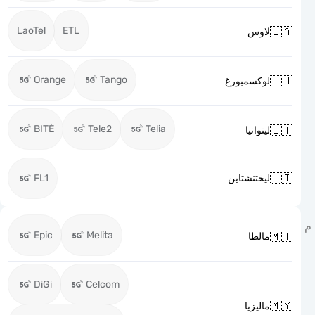
LaoTel
ETL

لاوس
Orange
Tango

لوكسمبورغ
BITĖ
Tele2
Telia

ليتوانيا

FL1
ليختنشتاين
Epic
Melita

مالطا
DiGi
Celcom

ماليزيا