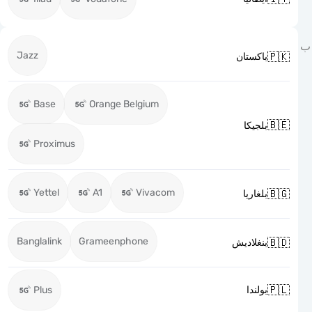
Jazz

باكستان
Base
Orange Belgium

بلجيكا
Proximus
Yettel
A1
Vivacom

بلغاريا
Banglalink
Grameenphone

بنغلاديش

Plus
بولندا