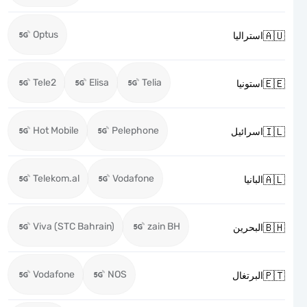
Optus

استراليا
Tele2
Elisa
Telia

استونيا
Hot Mobile
Pelephone

اسرائيل
Telekom.al
Vodafone

البانيا
Viva (STC Bahrain)
zain BH

البحرين
Vodafone
NOS

البرتغال