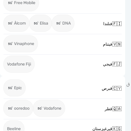
Free Mobile
Ålcom
Elisa
DNA

فنلندا
Vinaphone

فيتنام

Vodafone Fiji
فيجي
Epic

قبرص
ooredoo
Vodafone

قطر

Beeline
قيرغيزستان