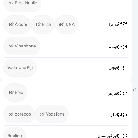
Free Mobile
Ålcom
Elisa
DNA

فنلندا
Vinaphone

فيتنام

Vodafone Fiji
فيجي
Epic

قبرص
ooredoo
Vodafone

قطر

Beeline
قيرغيزستان