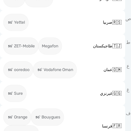

Yettel
صربيا

ZET-Mobile
Megafon
طاجيكستان

ooredoo
Vodafone Oman
عمان

Sure
غيرنزي
Orange
Bouygues

فرنسا