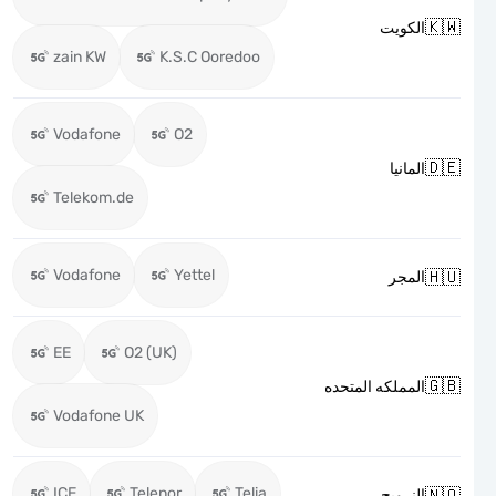

الكويت
zain KW
K.S.C Ooredoo
Vodafone
O2

المانيا
Telekom.de
Vodafone
Yettel

المجر
EE
O2 (UK)

المملكه المتحده
Vodafone UK
ICE
Telenor
Telia

النرويج