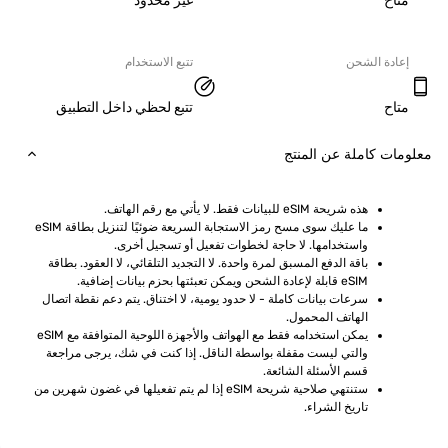
ح
غير محدود
دة الشحن
تتبع الاستخدام
ح
تتبع لحظي داخل التطبيق
ت كاملة عن المنتج
هذه شريحة eSIM للبيانات فقط. لا يأتي مع رقم الهاتف.
ما عليك سوى مسح رمز الاستجابة السريعة ضوئيًا لتنزيل بطاقة eSIM 
واستخدامها. لا حاجة لخطوات تفعيل أو تسجيل أخرى.
باقة الدفع المسبق لمرة واحدة. لا التجديد التلقائي، لا العقود. بطاقة 
eSIM قابلة لإعادة الشحن ويمكن تعبئتها بحزم بيانات إضافية.
سرعات بيانات كاملة - لا حدود يومية، لا اختناق. يتم دعم نقطة اتصال 
الهاتف المحمول.
يمكن استخدامه فقط مع الهواتف والأجهزة اللوحية المتوافقة مع eSIM 
والتي ليست مقفلة بواسطة الناقل. إذا كنت في شك، يرجى مراجعة 
قسم الأسئلة الشائعة.
ستنتهي صلاحية شريحة eSIM إذا لم يتم تفعيلها في غضون شهرين من 
تاريخ الشراء.