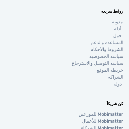
 سريعه
عده والدعم
ط والأحكام
ه الخصوصيه
 التوصيل والاسترجاع
 الموقع
كه
كاً
Mo للموزعين
Mob للأعمال
Mob للشركاء