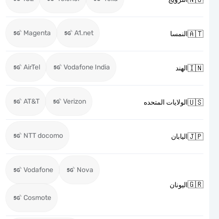
Magenta
A1.net

النمسا
AirTel
Vodafone India

الهند
AT&T
Verizon

الولايات المتحده
NTT docomo

اليابان
Vodafone
Nova

اليونان
Cosmote