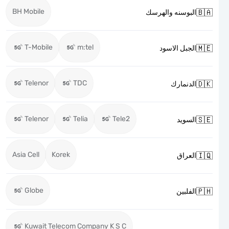
BH Mobile

البوسنه والهرسك
T-Mobile
m:tel

الجبل الاسود
Telenor
TDC

الدنمارك
Telenor
Telia
Tele2

السويد
Asia Cell
Korek

العراق
Globe

الفلبين
Kuwait Telecom Company K S C