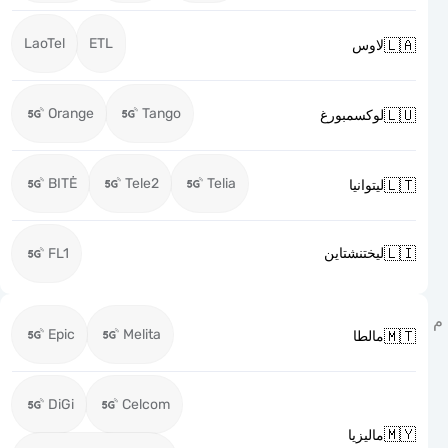
LaoTel
ETL

لاوس
Orange
Tango

لوكسمبورغ
BITĖ
Tele2
Telia

ليتوانيا

FL1
ليختنشتاين
Epic
Melita

مالطا
DiGi
Celcom

ماليزيا