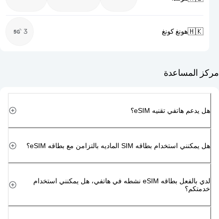

3
هونغ كونغ
مركز ا
هل يدعم هاتفي تقن
هل يمكنني استخدام بطاقه SIM الماديه بالتزامن 
لدي بالفعل بطاقه eSIM نشطه في هاتفي، هل يمكنني استخدام
خد