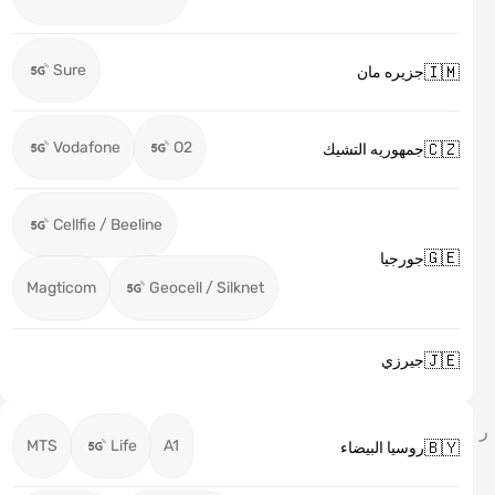
Sure

جزيره مان
Vodafone
O2

جمهوريه التشيك
Cellfie / Beeline

جورجيا
Magticom
Geocell / Silknet

جيرزي
MTS
Life
A1

روسيا البيضاء