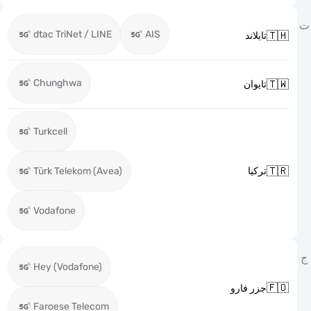
dtac TriNet / LINE
AIS

تايلاند
Chunghwa

تايوان
Turkcell

Türk Telekom (Avea)
تركيا
Vodafone
Hey (Vodafone)

جزر فارو
Faroese Telecom