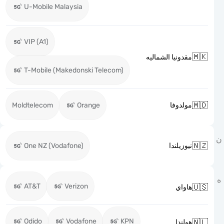
U-Mobile Malaysia
VIP (A1)

مقدونيا الشماليه
T-Mobile (Makedonski Telecom)

Moldtelecom
Orange
مولدوفا

One NZ (Vodafone)
نيوزيلندا
AT&T
Verizon

هاواي
Odido
Vodafone
KPN

هولندا