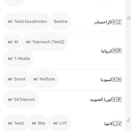
Tele2 Kazakhstan
Beeline

كازاخستان
A1
Telemach (Tele2)

كرواتيا
T-Mobile
Smart
Metfone

كمبوديا

SKTelecom
كوريا الجنوبيه
Tele2
Bite
LMT

لاتفيا