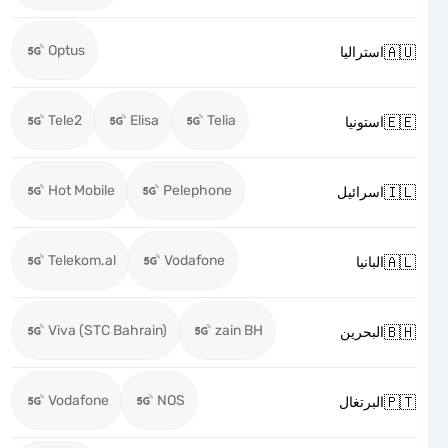
Optus

استراليا
Tele2
Elisa
Telia

استونيا
Hot Mobile
Pelephone

اسرائيل
Telekom.al
Vodafone

البانيا
Viva (STC Bahrain)
zain BH

البحرين
Vodafone
NOS

البرتغال