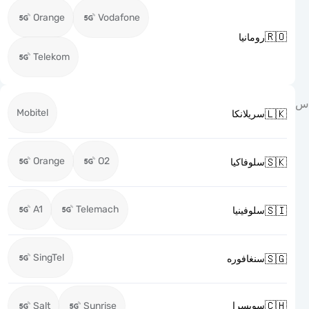
Orange
Vodafone

رومانيا
Telekom
Mobitel

سريلانكا
Orange
O2

سلوفاكيا
A1
Telemach

سلوفينيا
SingTel

سنغافوره

Salt
Sunrise
سويسرا