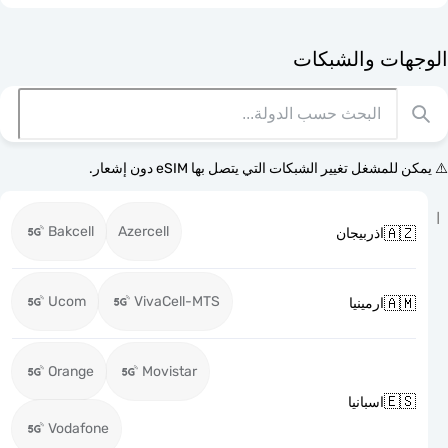
الوجهات وا
⚠️ يمكن للمشغل تغيير الشبكات التي يتصل بها eSI
Bakcell
Azercell

اذربيجان
Ucom
VivaCell-MTS

ارمينيا
Orange
Movistar

اسبانيا
Vodafone