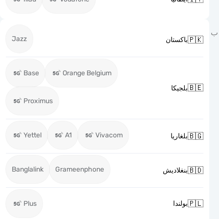
Jazz

باكستان
Base
Orange Belgium

بلجيكا
Proximus
Yettel
A1
Vivacom

بلغاريا
Banglalink
Grameenphone

بنغلاديش

Plus
بولندا