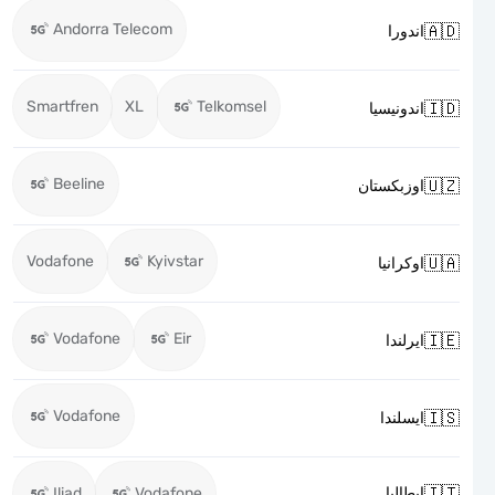
Andorra Telecom

اندورا
Smartfren
XL
Telkomsel

اندونيسيا
Beeline

اوزبكستان
Vodafone
Kyivstar

اوكرانيا
Vodafone
Eir

ايرلندا
Vodafone

ايسلندا

Iliad
Vodafone
ايطاليا