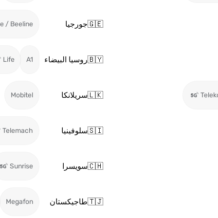
🇬🇪
جورجيا
ie / Beeline
🇧🇾
روسيا البيضاء
Life
A1
🇱🇰
سريلانكا
Mobitel
Tele
🇸🇮
سلوفينيا
Telemach
🇨🇭
سويسرا
Sunrise
🇹🇯
طاجيكستان
Megafon