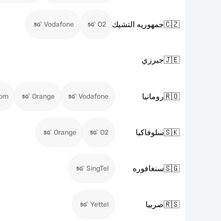
🇨🇿
جمهوريه التشيك
Vodafone
O2
🇯🇪
جيرزي
🇷🇴
رومانيا
kom
Orange
Vodafone
🇸🇰
سلوفاكيا
Orange
O2
🇸🇬
سنغافوره
SingTel
🇷🇸
صربيا
Yettel