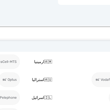
🇦🇲
ارمينيا
vaCell-MTS
🇦🇺
استراليا
Optus
Voda
🇮🇱
اسرائيل
Pelephone