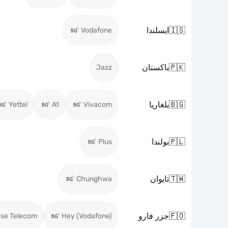
🇮🇸
ايسلندا
Vodafone
🇵🇰
باكستان
Jazz
🇧🇬
بلغاريا
Yettel
A1
Vivacom
🇵🇱
بولندا
Plus
🇹🇼
تايوان
Chunghwa
🇫🇴
جزر فارو
ese Telecom
Hey (Vodafone)