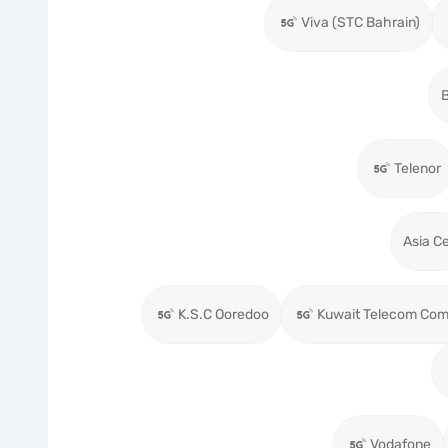
Viva (STC Bahrain)
B
Telenor
Asia Ce
K.S.C Ooredoo
Kuwait Telecom Com
Vodafone