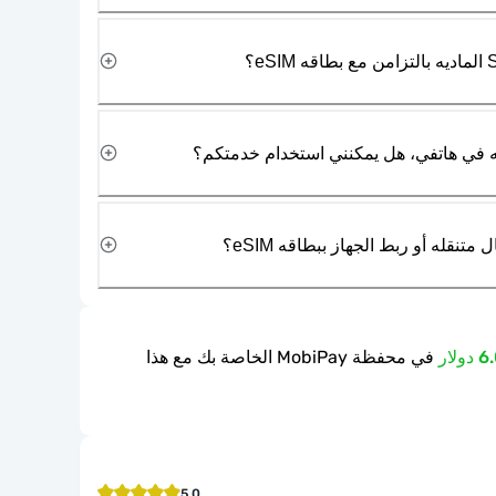
نقله أو ربط الجهاز ببطاقه eSIM؟
في محفظة MobiPay الخاصة بك مع هذا
5.0