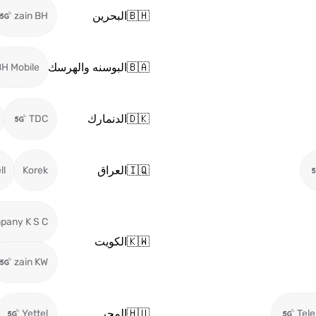
🇧🇭
البحرين
zain BH
🇧🇦
البوسنه والهرسك
H Mobile
🇩🇰
الدنمارك
TDC
🇮🇶
العراق
ll
Korek
pany K S C
🇰🇼
الكويت
zain KW
🇭🇺
المجر
Yettel
Tel