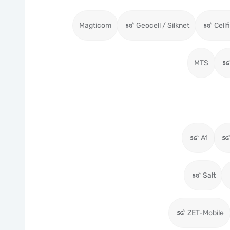
Magticom
Geocell / Silknet
Cellf
MTS
A1
Salt
ZET-Mobile