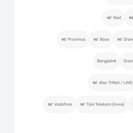
Iliad
Proximus
Base
Oran
Banglalink
Gra
dtac TriNet / LINE
Vodafone
Türk Telekom (Avea)