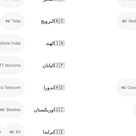
🇳🇴
النرويج
Telia
Vod
🇮🇳
الهند
afone India
🇯🇵
اليابان
TT docomo
🇦🇩
اندورا
ra Telecom
Cos
🇺🇿
اوزبكستان
Beeline
🇮🇪
ايرلندا
e
Eir