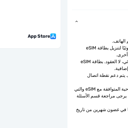
App Store
ما عليك سوى مسح رمز الاستجابة السريعة ضوئيًا لتنزيل بطاقة eSIM 
أخرى.
باقة الدفع المسبق لمرة واحدة. لا التجديد التلقائي، لا العقود. بطاقة eSIM 
إضافية.
سرعات بيانات كاملة - لا حدود يومية، لا اختناق. يتم دعم نقطة اتصال 
يمكن استخدامه فقط مع الهواتف والأجهزة اللوحية المتوافقة مع eSIM والتي 
ليست مقفلة بواسطة الناقل. إذا كنت في شك، يرجى مراجعة قسم الأسئلة 
ستنتهي صلاحية شريحة eSIM إذا لم يتم تفعيلها في غضون شهرين من تاريخ 