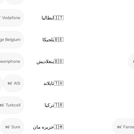
🇮🇹
ايطاليا
Vodafone
🇧🇪
بلجيكا
ge Belgium
🇧🇩
بنغلاديش
meenphone
🇹🇭
تايلاند
AIS
🇹🇷
تركيا
Turkcell
🇮🇲
جزيره مان
Sure
Faro