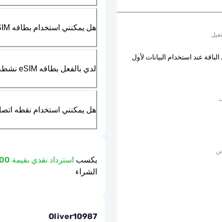
هل يمكنني استخدام بطاقه SIM الماديه بالتزامن مع بطاقه eSIM؟
عيل
الباقة عند استخدام البيانات لأول
لدي بالفعل بطاقه eSIM نشطه في هاتفي، هل يمكنني استخدام خدمتكم؟
ل
هل يمكنني استخدام نقطه اتصال مت
حن
يكسب
استرداد نقدي بقيمة 6.00 دولار
الشراء
Oliver10987