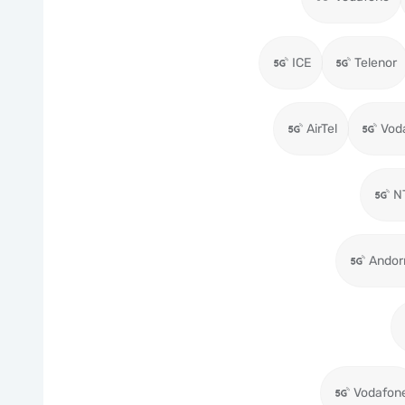
ICE
Telenor
AirTel
Vod
N
Andor
Vodafon