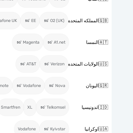
🇬🇧
المملكه المتحده
afone UK
EE
O2 (UK)
🇦🇹
النمسا
Magenta
A1.net
🇺🇸
الولايات المتحده
AT&T
Verizon
🇬🇷
اليونان
mote
Vodafone
Nova
🇮🇩
اندونيسيا
Smartfren
XL
Telkomsel
🇺🇦
اوكرانيا
Vodafone
Kyivstar