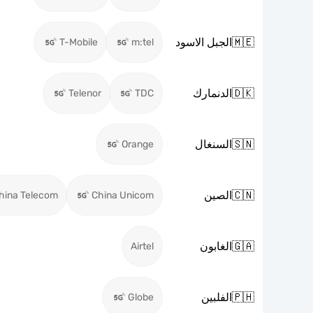
🇲🇪
الجبل الاسود
T-Mobile
m:tel
🇩🇰
الدنمارك
Telenor
TDC
🇸🇳
السنغال
Orange
🇨🇳
الصين
hina Telecom
China Unicom
🇬🇦
الغابون
Airtel
🇵🇭
الفلبين
Globe