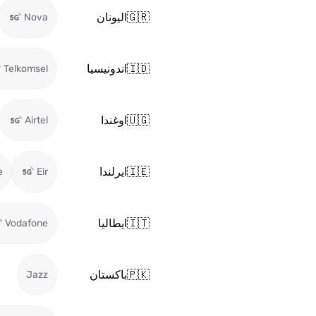
🇬🇷
اليونان
Nova
🇮🇩
اندونيسيا
Telkomsel
🇺🇬
اوغندا
Airtel
🇮🇪
ايرلندا
e
Eir
🇮🇹
ايطاليا
Vodafone
🇵🇰
باكستان
Jazz