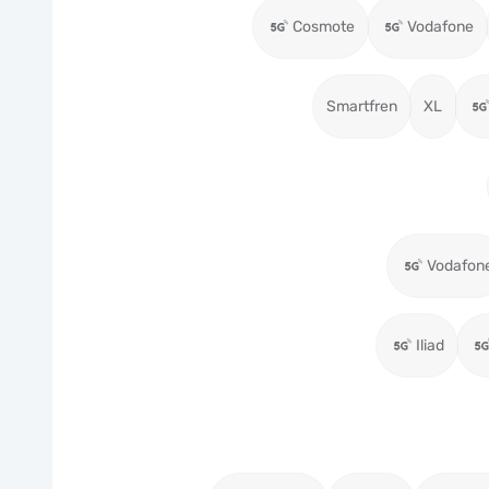
Cosmote
Vodafone
Smartfren
XL
Vodafon
Iliad