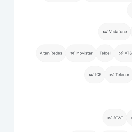
Vodafone
Altan Redes
Movistar
Telcel
AT&
ICE
Telenor
AT&T