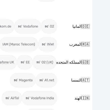
🇩🇪
المانيا
ekom.de
Vodafone
O2
🇲🇦
المغرب
IAM (Maroc Telecom)
INWI
🇬🇧
المملكه المتحده
afone UK
EE
O2 (UK)
🇦🇹
النمسا
Magenta
A1.net
🇮🇳
الهند
AirTel
Vodafone India