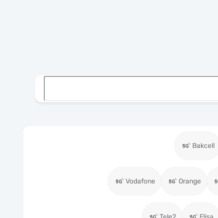
Bakcell
Vodafone
Orange
Tele2
Elisa