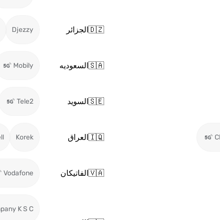
🇩🇿
الجزائر
Djezzy
🇸🇦
السعوديه
Mobily
🇸🇪
السويد
Tele2
🇮🇶
العراق
ll
Korek
C
🇻🇦
الفاتيكان
Vodafone
pany K S C