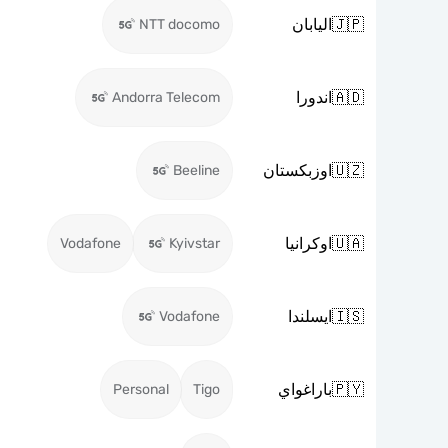
🇯🇵
اليابان
NTT docomo
🇦🇩
اندورا
Andorra Telecom
🇺🇿
اوزبكستان
Beeline
🇺🇦
اوكرانيا
Vodafone
Kyivstar
🇮🇸
ايسلندا
Vodafone
🇵🇾
باراغواي
Personal
Tigo