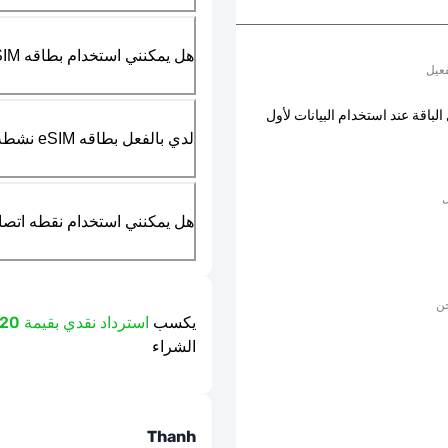
هل يمكنني استخدام بطاقه SIM الماديه بالتزامن مع بطاقه eSIM؟
عيل
الباقة عند استخدام البيانات لأول
لدي بالفعل بطاقه eSIM نشطه في هاتفي، هل يمكنني استخدام خدمتكم؟
ل
هل يمكنني استخدام نقطه اتصال مت
حن
يكسب
استرداد نقدي بقيمة 4.20 دولار
الشراء
Thanh