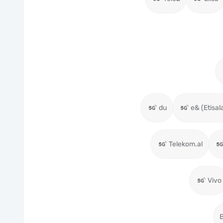
du
e& (Etisal
Telekom.al
Vivo
B