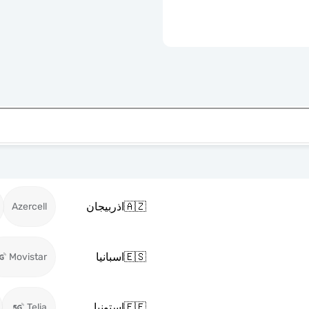
🇦🇿
اذربيجان
Azercell
🇪🇸
اسبانيا
Movistar
🇪🇪
استونيا
Telia