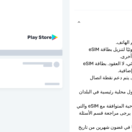
Play Store
ما عليك سوى مسح رمز الاستجابة السريعة ضوئيًا لتنزيل بطاقة eSIM 
أخرى.
باقة الدفع المسبق لمرة واحدة. لا التجديد التلقائي، لا العقود. بطاقة eSIM 
إضافية.
سرعات بيانات كاملة - لا حدود يومية، لا اختناق. يتم دعم نقطة اتصال 
ستتصل شريحة eSIM تلقائيًا بشبكة هاتف محمول محلية رئيسية في البلدان 
يمكن استخدامه فقط مع الهواتف والأجهزة اللوحية المتوافقة مع eSIM والتي 
ليست مقفلة بواسطة الناقل. إذا كنت في شك، يرجى مراجعة قسم الأسئلة 
ستنتهي صلاحية شريحة eSIM إذا لم يتم تفعيلها في غضون شهرين من تاريخ 