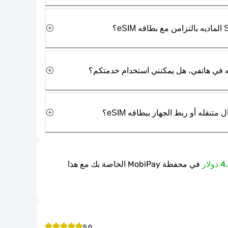
نقله أو ربط الجهاز ببطاقه eSIM؟
في محفظة MobiPay الخاصة بك مع هذا
5.0