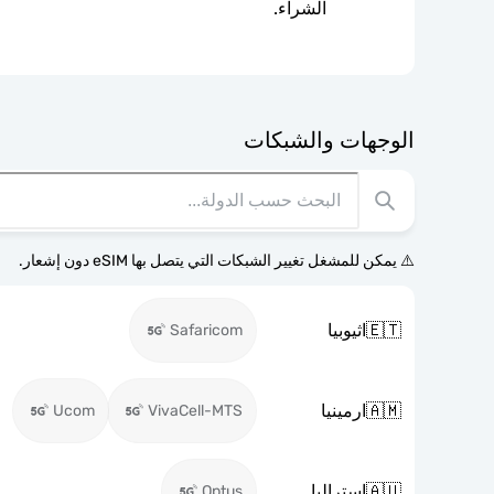
الشراء.
الوجهات والشبكات
⚠️ يمكن للمشغل تغيير الشبكات التي يتصل بها eSIM دون إشعار.
🇪🇹
اثيوبيا
Safaricom
🇦🇲
ارمينيا
Ucom
VivaCell-MTS
🇦🇺
استراليا
Optus