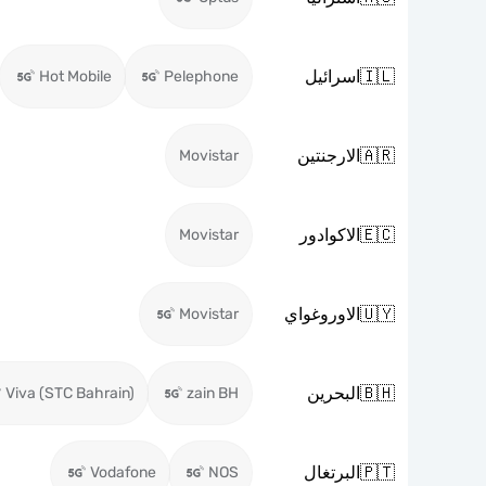
🇮🇱
اسرائيل
Hot Mobile
Pelephone
🇦🇷
الارجنتين
Movistar
🇪🇨
الاكوادور
Movistar
🇺🇾
الاوروغواي
Movistar
🇧🇭
البحرين
Viva (STC Bahrain)
zain BH
🇵🇹
البرتغال
Vodafone
NOS