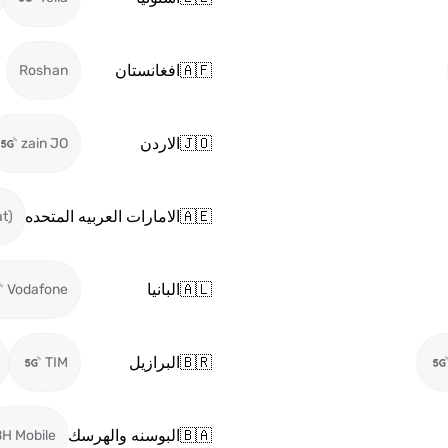
🇦🇫
افغانستان
Roshan
🇯🇴
الاردن
zain JO
🇦🇪
الامارات العربيه المتحده
at)
🇦🇱
البانيا
Vodafone
🇧🇷
البرازيل
TIM
🇧🇦
البوسنه والهرسك
H Mobile