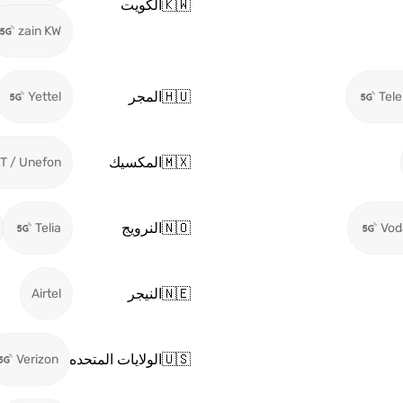
🇰🇼
الكويت
zain KW
🇭🇺
المجر
Yettel
Tel
🇲🇽
المكسيك
T / Unefon
🇳🇴
النرويج
Telia
Vod
🇳🇪
النيجر
Airtel
🇺🇸
الولايات المتحده
Verizon