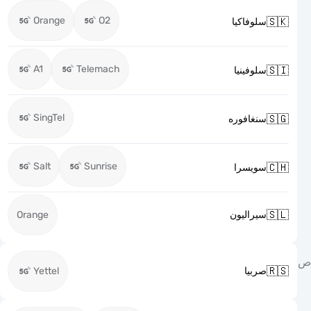
Orange
O2

سلوفاكيا
A1
Telemach

سلوفينيا
SingTel

سنغافوره
Salt
Sunrise

سويسرا

Orange
سيراليون

Yettel
صربيا