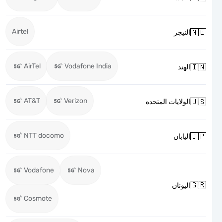
Airtel

النيجر
AirTel
Vodafone India

الهند
AT&T
Verizon

الولايات المتحده
NTT docomo

اليابان
Vodafone
Nova

اليونان
Cosmote