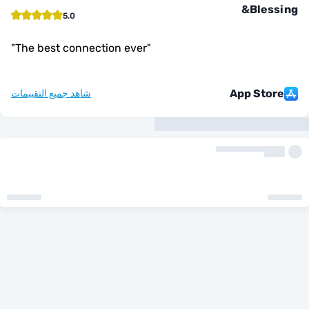
Bles
5.0
"
The best connection ever
"
App Sto
شاهد جميع التقييمات