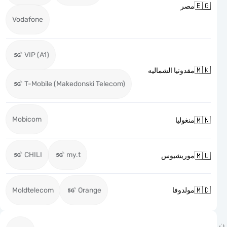

مصر
Vodafone
VIP (A1)

مقدونيا الشماليه
T-Mobile (Makedonski Telecom)
Mobicom

منغوليا
CHILI
my.t

موريشيوس

Moldtelecom
Orange
مولدوفا