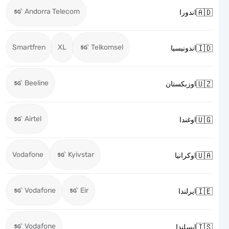
Andorra Telecom

اندورا
Smartfren
XL
Telkomsel

اندونيسيا
Beeline

اوزبكستان
Airtel

اوغندا
Vodafone
Kyivstar

اوكرانيا
Vodafone
Eir

ايرلندا
Vodafone

ايسلندا