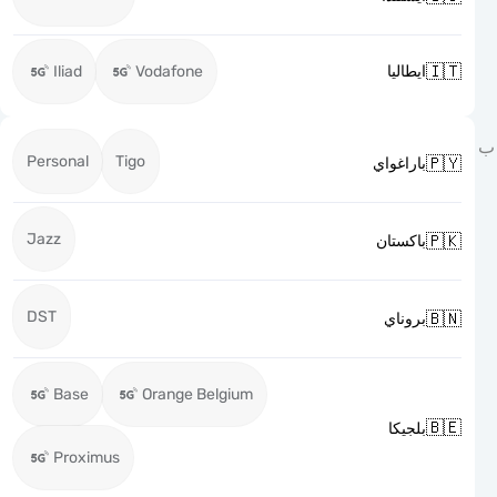

Iliad
Vodafone
ايطاليا
Personal
Tigo

باراغواي
Jazz

باكستان
DST

بروناي
Base
Orange Belgium

بلجيكا
Proximus