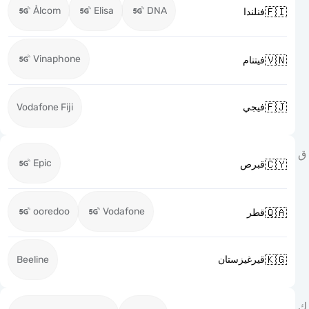
Ålcom
Elisa
DNA

فنلندا
Vinaphone

فيتنام

Vodafone Fiji
فيجي
Epic

قبرص
ooredoo
Vodafone

قطر

Beeline
قيرغيزستان