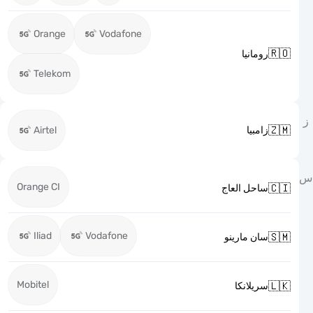
Orange
Vodafone

رومانيا
Telekom

Airtel
زامبيا
Orange CI

ساحل العاج
Iliad
Vodafone

سان مارينو
Mobitel

سريلانكا