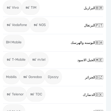
Vivo
TIM

البرازيل
Vodafone
NOS

البرتغال
BH Mobile

البوسنه والهرسك
T-Mobile
m:tel

الجبل الاسود
Mobilis
Ooredoo
Djezzy

الجزائر
Telenor
TDC

الدنمارك