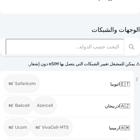
الوجهات وا
⚠️ يمكن للمشغل تغيير الشبكات التي يتصل بها eSI
Safaricom

اثيوبيا
Bakcell
Azercell

اذربيجان
Ucom
VivaCell-MTS

ارمينيا