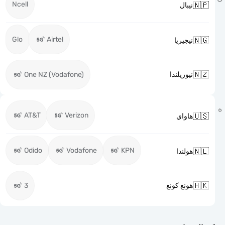
Ncell

نيبال
Glo
Airtel

نيجيريا

One NZ (Vodafone)
نيوزيلندا
AT&T
Verizon

هاواي
Odido
Vodafone
KPN

هولندا

3
هونغ كونغ