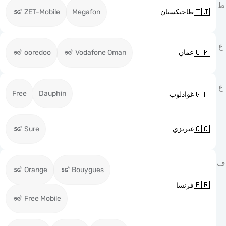

ZET-Mobile
Megafon
طاجيكستان

ooredoo
Vodafone Oman
عمان
Free
Dauphin

غوادلوب

Sure
غيرنزي
Orange
Bouygues

فرنسا
Free Mobile