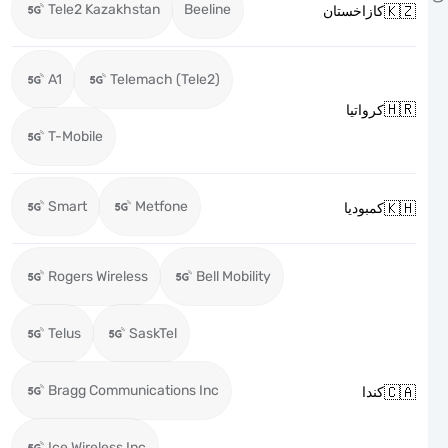
Tele2 Kazakhstan
Beeline

كازاخستان
A1
Telemach (Tele2)

كرواتيا
T-Mobile
Smart
Metfone

كمبوديا
Rogers Wireless
Bell Mobility
Telus
SaskTel
Bragg Communications Inc

كندا
Ice Wireless Inc