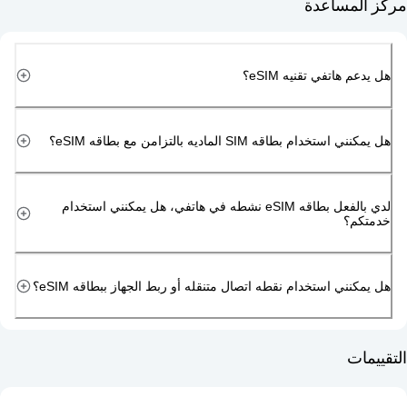
مساعدة
هاتفي تقنيه eSIM؟
دام بطاقه SIM الماديه بالتزامن مع بطاقه eSIM؟
لدي بالفعل بطاقه eSIM نشطه في هاتفي، هل يمكنني استخدام
م؟
ني استخدام نقطه اتصال متنقله أو ربط الجهاز ببطاقه eSIM؟
ت