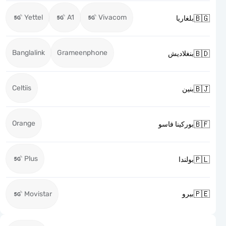
Yettel
A1
Vivacom

بلغاريا
Banglalink
Grameenphone

بنغلاديش
Celtiis

بنين
Orange

بوركينا فاسو
Plus

بولندا

Movistar
بيرو