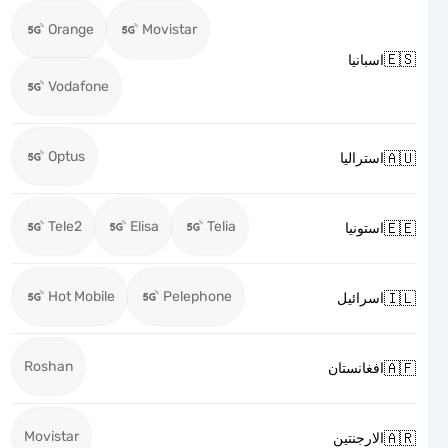
Orange
Movistar

اسبانيا
Vodafone
Optus

استراليا
Tele2
Elisa
Telia

استونيا
Hot Mobile
Pelephone

اسرائيل
Roshan

افغانستان
Movistar

الارجنتين