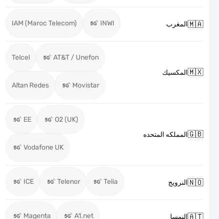
IAM (Maroc Telecom)
INWI

المغرب
Telcel
AT&T / Unefon

المكسيك
Altan Redes
Movistar
EE
O2 (UK)

المملكه المتحده
Vodafone UK
ICE
Telenor
Telia

النرويج
Magenta
A1.net

النمسا