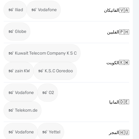
Iliad
Vodafone

الفاتيكان
Globe

الفلبين
Kuwait Telecom Company K S C

الكويت
zain KW
K.S.C Ooredoo
Vodafone
O2

المانيا
Telekom.de
Vodafone
Yettel

المجر