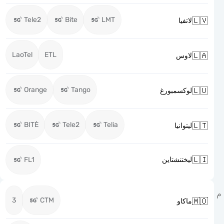
Tele2
Bite
LMT

لاتفيا
LaoTel
ETL

لاوس
Orange
Tango

لوكسمبورغ
BITĖ
Tele2
Telia

ليتوانيا

FL1
ليختنشتاين
3
CTM

ماكاو