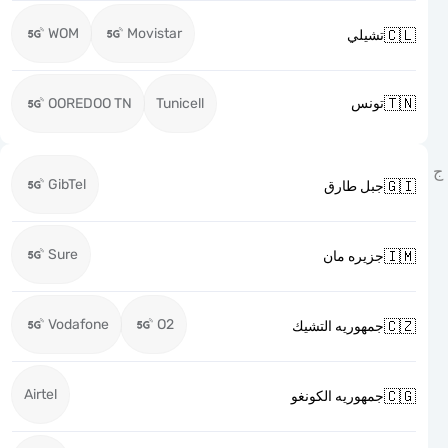
WOM
Movistar

تشيلي

OOREDOO TN
Tunicell
تونس
GibTel

جبل طارق
Sure

جزيره مان
Vodafone
O2

جمهوريه التشيك
Airtel

جمهوريه الكونغو