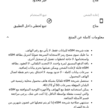
ح
غير محدود
دة الشحن
تتبع الاستخدام
ح
تتبع لحظي داخل التطبيق
ت كاملة عن المنتج
هذه شريحة eSIM للبيانات فقط. لا يأتي مع رقم الهاتف.
ما عليك سوى مسح رمز الاستجابة السريعة ضوئيًا لتنزيل بطاقة eSIM 
واستخدامها. لا حاجة لخطوات تفعيل أو تسجيل أخرى.
باقة الدفع المسبق لمرة واحدة. لا التجديد التلقائي، لا العقود. بطاقة 
eSIM قابلة لإعادة الشحن ويمكن تعبئتها بحزم بيانات إضافية.
سرعات بيانات كاملة - لا حدود يومية، لا اختناق. يتم دعم نقطة اتصال 
الهاتف المحمول.
ستتصل شريحة eSIM تلقائيًا بشبكة هاتف محمول محلية رئيسية في 
البلدان المؤهلة بسرعات 5G أو 4G LTE.
يمكن استخدامه فقط مع الهواتف والأجهزة اللوحية المتوافقة مع eSIM 
والتي ليست مقفلة بواسطة الناقل. إذا كنت في شك، يرجى مراجعة 
قسم الأسئلة الشائعة.
ستنتهي صلاحية شريحة eSIM إذا لم يتم تفعيلها في غضون شهرين من 
تاريخ الشراء.