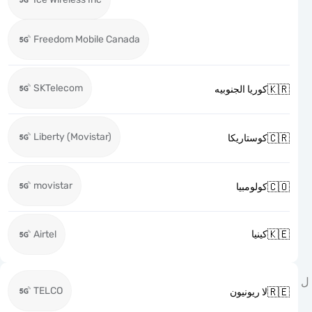
Freedom Mobile Canada
SKTelecom

كوريا الجنوبيه
Liberty (Movistar)

كوستاريكا
movistar

كولومبيا

Airtel
كينيا
TELCO

لا ريونيون