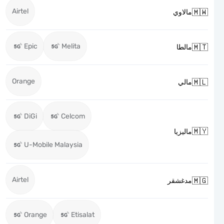
Airtel

مالاوي
Epic
Melita

مالطا
Orange

مالي
DiGi
Celcom

ماليزيا
U-Mobile Malaysia
Airtel

مدغشقر
Orange
Etisalat