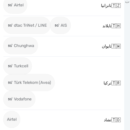
Airtel

تانزانيا
dtac TriNet / LINE
AIS

تايلاند
Chunghwa

تايوان
Turkcell
Türk Telekom (Avea)

تركيا
Vodafone
Airtel

تشاد