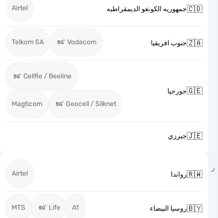
Airtel

جمهوريه الكونغو الديمقراطيه
Telkom SA
Vodacom

جنوب افريقيا
Cellfie / Beeline

جورجيا
Magticom
Geocell / Silknet

جيرزي
Airtel

رواندا
MTS
Life
A1

روسيا البيضاء