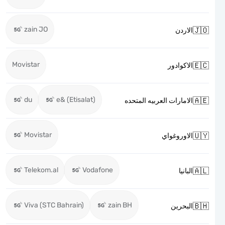
zain JO

الاردن
Movistar

الاكوادور
du
e& (Etisalat)

الامارات العربيه المتحده
Movistar

الاوروغواي
Telekom.al
Vodafone

البانيا
Viva (STC Bahrain)
zain BH

البحرين