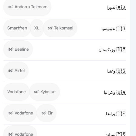
Andorra Telecom

اندورا
Smartfren
XL
Telkomsel

اندونيسيا
Beeline

اوزبكستان
Airtel

اوغندا
Vodafone
Kyivstar

اوكرانيا
Vodafone
Eir

ايرلندا
Vodafone

ايسلندا