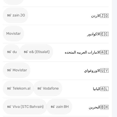
zain JO

الاردن
Movistar

الاكوادور
du
e& (Etisalat)

الامارات العربيه المتحده
Movistar

الاوروغواي
Telekom.al
Vodafone

البانيا
Viva (STC Bahrain)
zain BH

البحرين