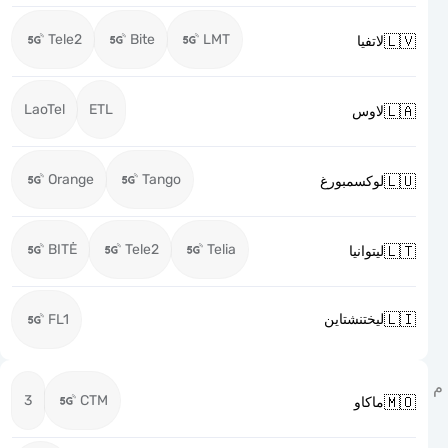
Tele2
Bite
LMT

لاتفيا
LaoTel
ETL

لاوس
Orange
Tango

لوكسمبورغ
BITĖ
Tele2
Telia

ليتوانيا

FL1
ليختنشتاين
3
CTM

ماكاو