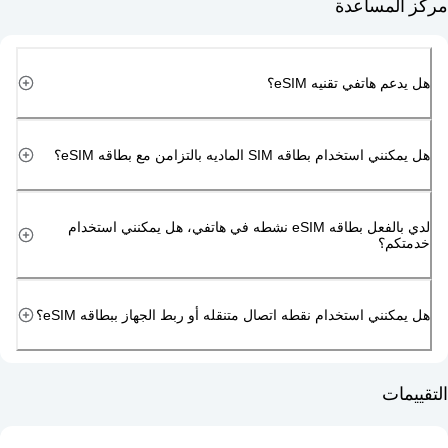
مساعدة
هاتفي تقنيه eSIM؟
دام بطاقه SIM الماديه بالتزامن مع بطاقه eSIM؟
لدي بالفعل بطاقه eSIM نشطه في هاتفي، هل يمكنني استخدام
م؟
ني استخدام نقطه اتصال متنقله أو ربط الجهاز ببطاقه eSIM؟
ت