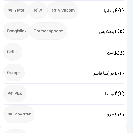
Yettel
A1
Vivacom

بلغاريا
Banglalink
Grameenphone

بنغلاديش
Celtiis

بنين
Orange

بوركينا فاسو
Plus

بولندا

Movistar
بيرو