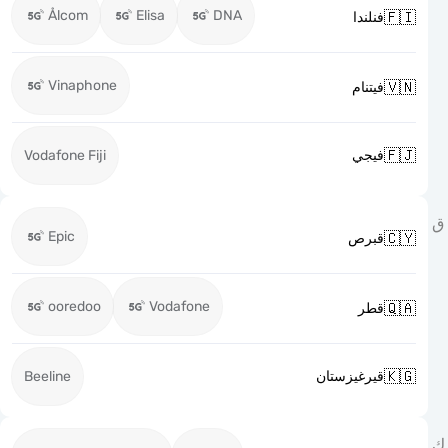
Ålcom
Elisa
DNA

فنلندا
Vinaphone

فيتنام

Vodafone Fiji
فيجي
Epic

قبرص
ooredoo
Vodafone

قطر

Beeline
قيرغيزستان