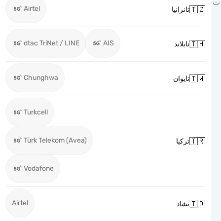
Airtel

تانزانيا
dtac TriNet / LINE
AIS

تايلاند
Chunghwa

تايوان
Turkcell
Türk Telekom (Avea)

تركيا
Vodafone
Airtel

تشاد