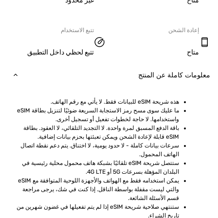
ح
غير محدود
دة الشحن
تتبع الاستخدام
ح
تتبع لحظي داخل التطبيق
ت كاملة عن المنتج
هذه شريحة eSIM للبيانات فقط. لا يأتي مع رقم الهاتف.
ما عليك سوى مسح رمز الاستجابة السريعة ضوئيًا لتنزيل بطاقة eSIM 
واستخدامها. لا حاجة لخطوات تفعيل أو تسجيل أخرى.
باقة الدفع المسبق لمرة واحدة. لا التجديد التلقائي، لا العقود. بطاقة 
eSIM قابلة لإعادة الشحن ويمكن تعبئتها بحزم بيانات إضافية.
سرعات بيانات كاملة - لا حدود يومية، لا اختناق. يتم دعم نقطة اتصال 
الهاتف المحمول.
ستتصل شريحة eSIM تلقائيًا بشبكة هاتف محمول محلية رئيسية في 
البلدان المؤهلة بسرعات 5G أو 4G LTE.
يمكن استخدامه فقط مع الهواتف والأجهزة اللوحية المتوافقة مع eSIM 
والتي ليست مقفلة بواسطة الناقل. إذا كنت في شك، يرجى مراجعة 
قسم الأسئلة الشائعة.
ستنتهي صلاحية شريحة eSIM إذا لم يتم تفعيلها في غضون شهرين من 
تاريخ الشراء.