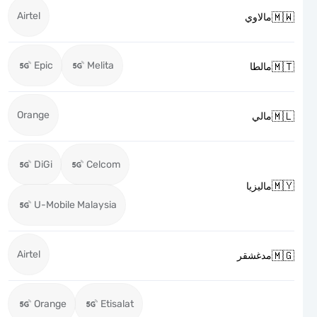
Airtel

مالاوي
Epic
Melita

مالطا
Orange

مالي
DiGi
Celcom

ماليزيا
U-Mobile Malaysia
Airtel

مدغشقر
Orange
Etisalat