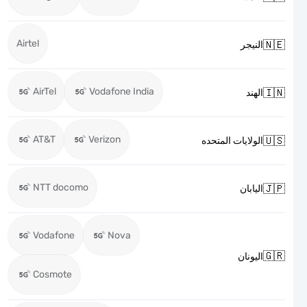
Airtel

النيجر
AirTel
Vodafone India

الهند
AT&T
Verizon

الولايات المتحده
NTT docomo

اليابان
Vodafone
Nova

اليونان
Cosmote