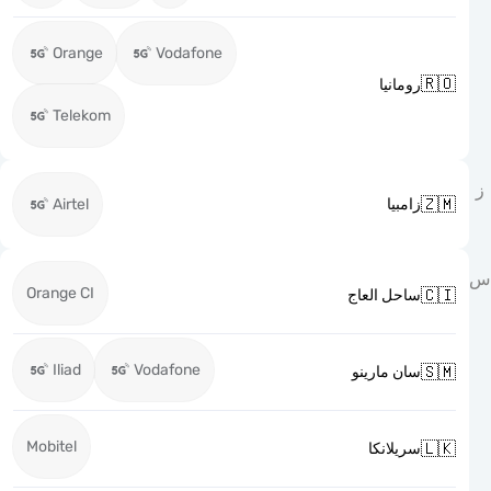
Orange
Vodafone

رومانيا
Telekom

Airtel
زامبيا
Orange CI

ساحل العاج
Iliad
Vodafone

سان مارينو
Mobitel

سريلانكا