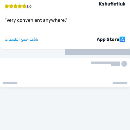
Kshufl
5.0
"
Very convenient anywhere.
"
App Sto
شاهد جميع التقييمات