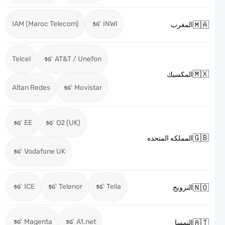
IAM (Maroc Telecom)
INWI

المغرب
Telcel
AT&T / Unefon

المكسيك
Altan Redes
Movistar
EE
O2 (UK)

المملكه المتحده
Vodafone UK
ICE
Telenor
Telia

النرويج
Magenta
A1.net

النمسا