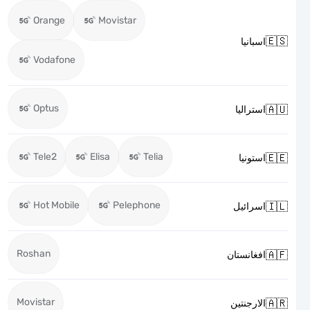
Orange
Movistar

اسبانيا
Vodafone
Optus

استراليا
Tele2
Elisa
Telia

استونيا
Hot Mobile
Pelephone

اسرائيل
Roshan

افغانستان
Movistar

الارجنتين