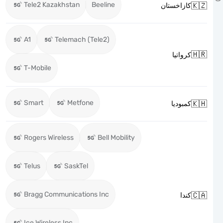
Tele2 Kazakhstan
Beeline

كازاخستان
A1
Telemach (Tele2)

كرواتيا
T-Mobile
Smart
Metfone

كمبوديا
Rogers Wireless
Bell Mobility
Telus
SaskTel
Bragg Communications Inc

كندا
Ice Wireless Inc