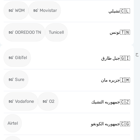
WOM
Movistar

تشيلي

OOREDOO TN
Tunicell
تونس
GibTel

جبل طارق
Sure

جزيره مان
Vodafone
O2

جمهوريه التشيك
Airtel

جمهوريه الكونغو