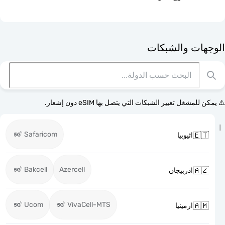
الوجهات وا
⚠️ يمكن للمشغل تغيير الشبكات التي يتصل بها eSI
Safaricom

اثيوبيا
Bakcell
Azercell

اذربيجان
Ucom
VivaCell-MTS

ارمينيا