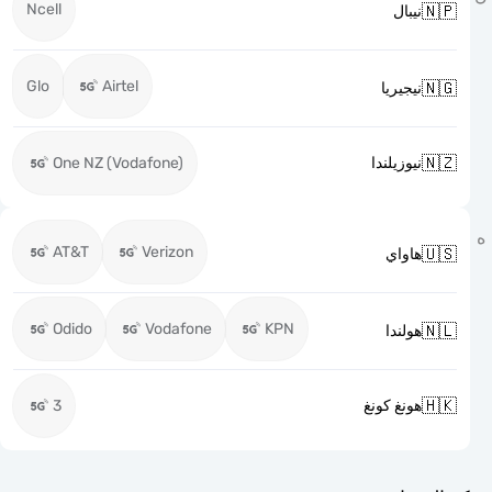
Ncell

نيبال
Glo
Airtel

نيجيريا

One NZ (Vodafone)
نيوزيلندا
AT&T
Verizon

هاواي
Odido
Vodafone
KPN

هولندا

3
هونغ كونغ