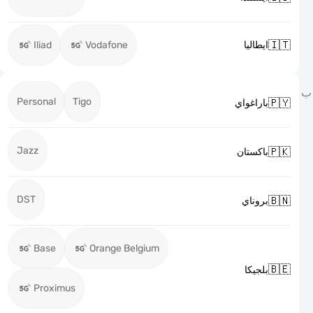

Iliad
Vodafone
ايطاليا
Personal
Tigo

باراغواي
Jazz

باكستان
DST

بروناي
Base
Orange Belgium

بلجيكا
Proximus