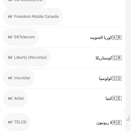
Freedom Mobile Canada
SKTelecom

كوريا الجنوبيه
Liberty (Movistar)

كوستاريكا
movistar

كولومبيا

Airtel
كينيا
TELCO

لا ريونيون