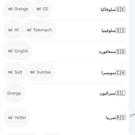
Orange
O2

سلوفاكيا
A1
Telemach

سلوفينيا
SingTel

سنغافوره
Salt
Sunrise

سويسرا

Orange
سيراليون

Yettel
صربيا