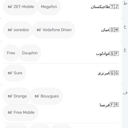

ZET-Mobile
Megafon
طاجيكستان

ooredoo
Vodafone Oman
عمان
Free
Dauphin

غوادلوب

Sure
غيرنزي
Orange
Bouygues

فرنسا
Free Mobile