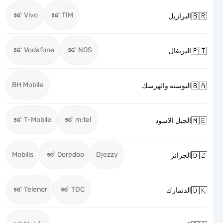
Vivo
TIM

البرازيل
Vodafone
NOS

البرتغال
BH Mobile

البوسنه والهرسك
T-Mobile
m:tel

الجبل الاسود
Mobilis
Ooredoo
Djezzy

الجزائر
Telenor
TDC

الدنمارك