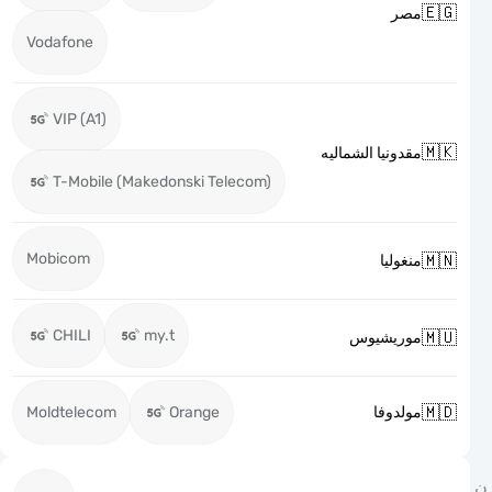

مصر
Vodafone
VIP (A1)

مقدونيا الشماليه
T-Mobile (Makedonski Telecom)
Mobicom

منغوليا
CHILI
my.t

موريشيوس

Moldtelecom
Orange
مولدوفا