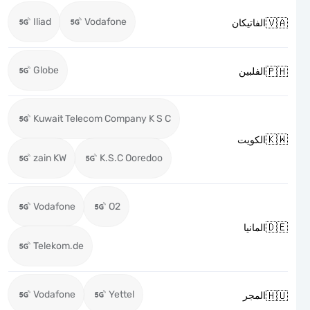
Iliad
Vodafone

الفاتيكان
Globe

الفلبين
Kuwait Telecom Company K S C

الكويت
zain KW
K.S.C Ooredoo
Vodafone
O2

المانيا
Telekom.de
Vodafone
Yettel

المجر