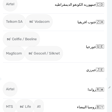
Airtel

جمهوريه الكونغو الديمقراطيه
Telkom SA
Vodacom

جنوب افريقيا
Cellfie / Beeline

جورجيا
Magticom
Geocell / Silknet

جيرزي
Airtel

رواندا
MTS
Life
A1

روسيا البيضاء